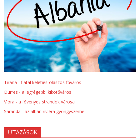
Tirana - fiatal keleties-olaszos főváros
Durrës - a legrégebbi kikötőváros
Vlora - a fövenyes strandok városa
Saranda - az albán riviéra gyöngyszeme
UTAZÁSOK