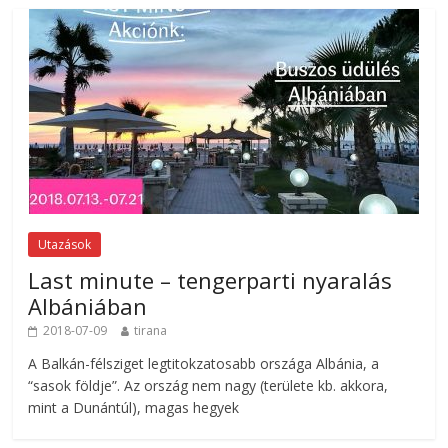
Utazások
Last minute – tengerparti nyaralás
Albániában
2018-07-09
tirana
A Balkán-félsziget legtitokzatosabb országa Albánia, a
“sasok földje”. Az ország nem nagy (területe kb. akkora,
mint a Dunántúl), magas hegyek