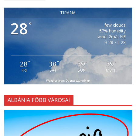
TIRANA
28
°
few clouds
57% humidity
wind: 2m/s NE
H 28 • L 28
28
38
39
39
°
°
°
°
FRI
SAT
SUN
MON
Weather from OpenWeatherMap
ALBÁNIA FŐBB VÁROSAI