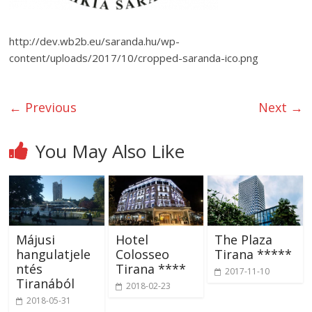
http://dev.wb2b.eu/saranda.hu/wp-
content/uploads/2017/10/cropped-saranda-ico.png
← Previous
Next →
You May Also Like
Májusi
Hotel
The Plaza
hangulatjele
Colosseo
Tirana *****
ntés
Tirana ****
2017-11-10
Tiranából
2018-02-23
2018-05-31