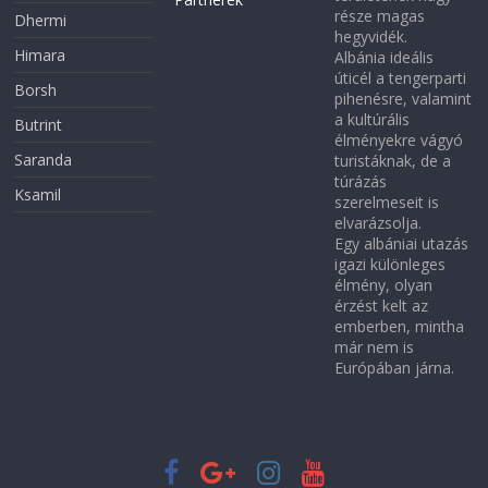
része magas
Dhermi
hegyvidék.
Himara
Albánia ideális
úticél a tengerparti
Borsh
pihenésre, valamint
a kultúrális
Butrint
élményekre vágyó
Saranda
turistáknak, de a
túrázás
Ksamil
szerelmeseit is
elvarázsolja.
Egy albániai utazás
igazi különleges
élmény, olyan
érzést kelt az
emberben, mintha
már nem is
Európában járna.