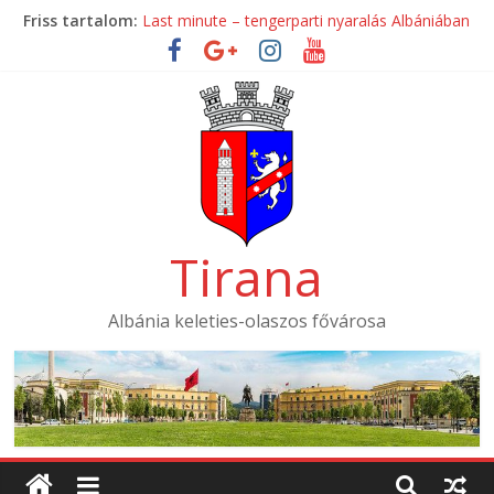
Skip
Friss tartalom:
Last minute – tengerparti nyaralás Albániában
to
Mondial Hotel ****
content
Mak Albania Hotel *****
La Bohème Hotel ****
Tirana International Hotel ****
Tirana
Albánia keleties-olaszos fővárosa