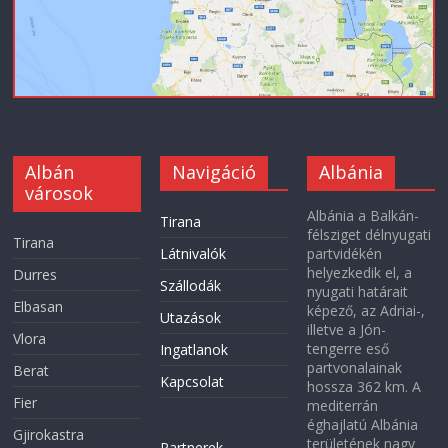
Albán
Navigáció
Albánia
városok
Albánia a Balkán-
Tirana
félsziget délnyugati
Tirana
Látnivalók
partvidékén
helyezkedik el, a
Durres
Szállodák
nyugati határait
Elbasan
képező, az Adriai-,
Utazások
illetve a Jón-
Vlora
tengerre eső
Ingatlanok
partvonalainak
Berat
Kapcsolat
hossza 362 km. A
Fier
mediterrán
éghajlatú Albánia
Gjirokastra
területének nagy
Partnerek