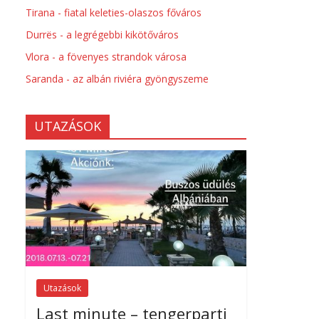
Tirana - fiatal keleties-olaszos főváros
Durrës - a legrégebbi kikötőváros
Vlora - a fövenyes strandok városa
Saranda - az albán riviéra gyöngyszeme
UTAZÁSOK
Utazások
Last minute – tengerparti