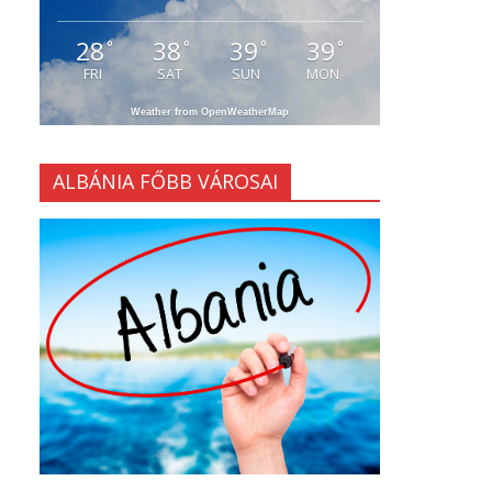
28
38
39
39
°
°
°
°
FRI
SAT
SUN
MON
Weather from OpenWeatherMap
ALBÁNIA FŐBB VÁROSAI