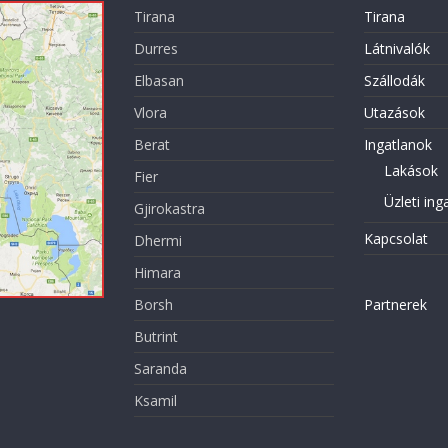
Tirana
Tirana
Durres
Látnivalók
Elbasan
Szállodák
Vlora
Utazások
Berat
Ingatlanok
Lakások
Fier
Üzleti ing
Gjirokastra
Kapcsolat
Dhermi
Himara
Borsh
Partnerek
Butrint
Saranda
Ksamil