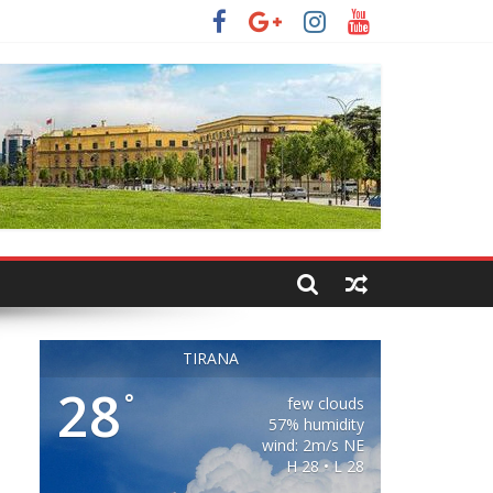
TIRANA
28
°
few clouds
57% humidity
wind: 2m/s NE
H 28 • L 28