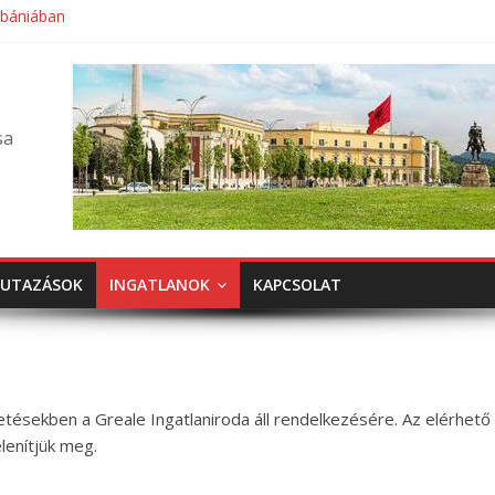
lbániában
sa
UTAZÁSOK
INGATLANOK
KAPCSOLAT
tetésekben a Greale Ingatlaniroda áll rendelkezésére. Az elérhető
elenítjük meg.