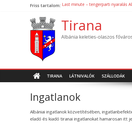
Skip
Friss tartalom:
Last minute – tengerparti nyaralás A
to
Mondial Hotel ****
content
Mak Albania Hotel *****
Tirana
La Bohème Hotel ****
Tirana International Hotel ****
Albánia keleties-olaszos főváro
TIRANA
LÁTNIVALÓK
SZÁLLODÁK
Ingatlanok
Albániai ingatlanok közvetítésében, ingatlanbefek
eladó és kiadó tiranai ingatlanokat hamarosan itt j