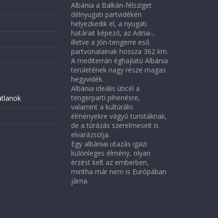
Albánia a Balkán-félsziget
délnyugati partvidékén
helyezkedik el, a nyugati
határait képező, az Adriai-,
illetve a Jón-tengerre eső
partvonalainak hossza 362 km.
A mediterrán éghajlatú Albánia
területének nagy része magas
hegyvidék.
Albánia ideális úticél a
tengerparti pihenésre,
atlanok
valamint a kultúrális
élményekre vágyó turistáknak,
de a túrázás szerelmeseit is
elvarázsolja.
Egy albániai utazás igazi
különleges élmény, olyan
érzést kelt az emberben,
mintha már nem is Európában
járna.