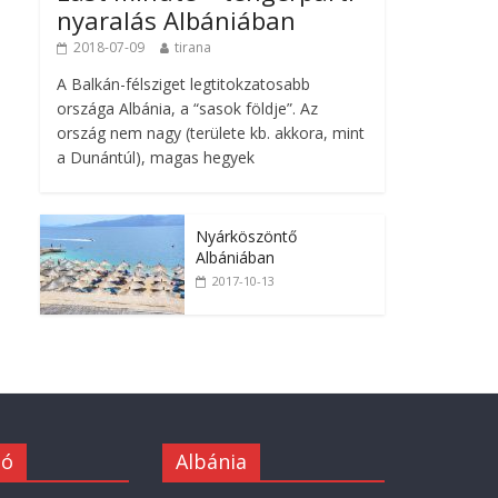
nyaralás Albániában
2018-07-09
tirana
A Balkán-félsziget legtitokzatosabb
országa Albánia, a “sasok földje”. Az
ország nem nagy (területe kb. akkora, mint
a Dunántúl), magas hegyek
Nyárköszöntő
Albániában
2017-10-13
ió
Albánia