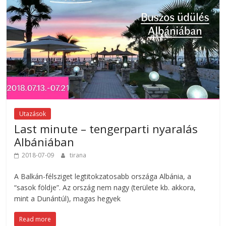
Utazások
Last minute – tengerparti nyaralás
Albániában
2018-07-09
tirana
A Balkán-félsziget legtitokzatosabb országa Albánia, a
“sasok földje”. Az ország nem nagy (területe kb. akkora,
mint a Dunántúl), magas hegyek
Read more