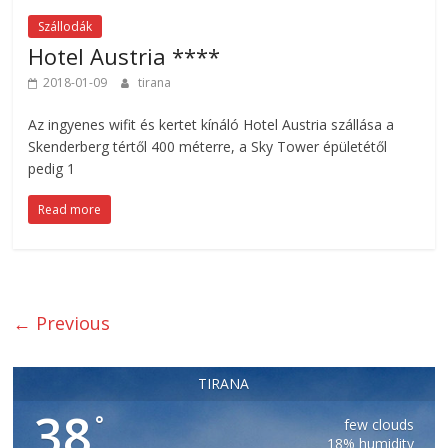
Szállodák
Hotel Austria ****
2018-01-09
tirana
Az ingyenes wifit és kertet kínáló Hotel Austria szállása a
Skenderberg tértől 400 méterre, a Sky Tower épületétől
pedig 1
Read more
← Previous
TIRANA
38
°
few clouds
18% humidity