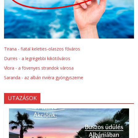
Tirana - fiatal keleties-olaszos főváros
Durrës - a legrégebbi kikötőváros
Vlora - a fövenyes strandok városa
Saranda - az albán riviéra gyöngyszeme
UTAZÁSOK