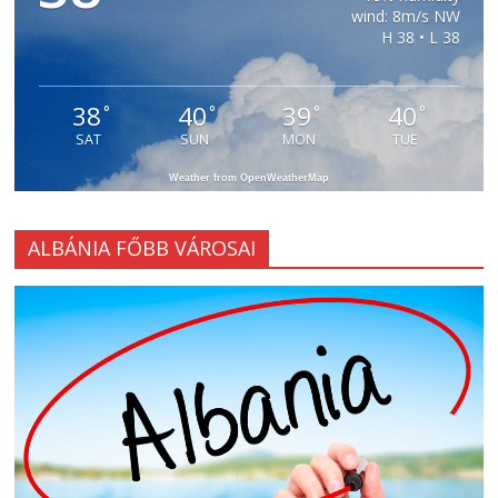
wind: 8m/s NW
H 38 • L 38
38
40
39
40
°
°
°
°
SAT
SUN
MON
TUE
Weather from OpenWeatherMap
ALBÁNIA FŐBB VÁROSAI