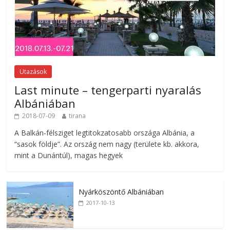
Utazások
Last minute – tengerparti nyaralás
Albániában
2018-07-09
tirana
A Balkán-félsziget legtitokzatosabb országa Albánia, a
“sasok földje”. Az ország nem nagy (területe kb. akkora,
mint a Dunántúl), magas hegyek
Nyárköszöntő Albániában
2017-10-13