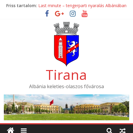
Skip
Friss tartalom:
Last minute – tengerparti nyaralás Albániában
to
Mondial Hotel ****
content
Mak Albania Hotel *****
La Bohème Hotel ****
Tirana International Hotel ****
Tirana
Albánia keleties-olaszos fővárosa