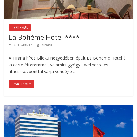
Szállodák
La Bohème Hotel ****
2018-08-14
tirana
A Tirana híres Blloku negyedében épült La Bohème Hotel à
la carte étteremmel, valamint gyógy-, wellness- és
fitneszközponttal várja vendégeit.
Read more