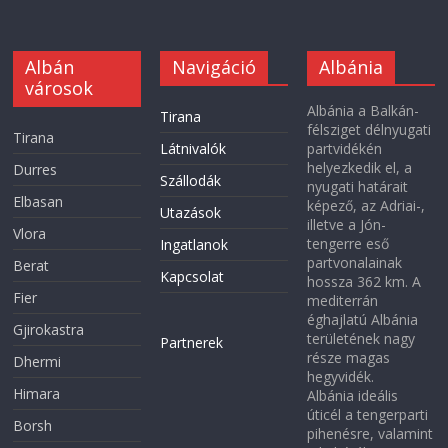
Albán
Navigáció
Albánia
városok
Albánia a Balkán-
Tirana
félsziget délnyugati
Tirana
Látnivalók
partvidékén
helyezkedik el, a
Durres
Szállodák
nyugati határait
Elbasan
képező, az Adriai-,
Utazások
illetve a Jón-
Vlora
tengerre eső
Ingatlanok
partvonalainak
Berat
Kapcsolat
hossza 362 km. A
Fier
mediterrán
éghajlatú Albánia
Gjirokastra
területének nagy
Partnerek
része magas
Dhermi
hegyvidék.
Himara
Albánia ideális
úticél a tengerparti
Borsh
pihenésre, valamint