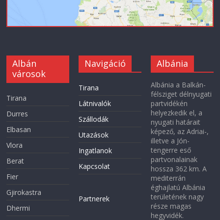
Albán
Navigáció
Albánia
városok
Albánia a Balkán-
Tirana
félsziget délnyugati
Tirana
Látnivalók
partvidékén
helyezkedik el, a
Durres
Szállodák
nyugati határait
Elbasan
képező, az Adriai-,
Utazások
illetve a Jón-
Vlora
tengerre eső
Ingatlanok
partvonalainak
Berat
Kapcsolat
hossza 362 km. A
Fier
mediterrán
éghajlatú Albánia
Gjirokastra
területének nagy
Partnerek
része magas
Dhermi
hegyvidék.