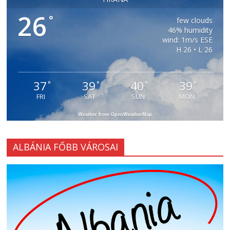
26
°
few clouds
46% humidity
wind: 1m/s ESE
H 26 • L 26
37
39
40
39
°
°
°
°
FRI
SAT
SUN
MON
Weather from OpenWeatherMap
ALBÁNIA FŐBB VÁROSAI