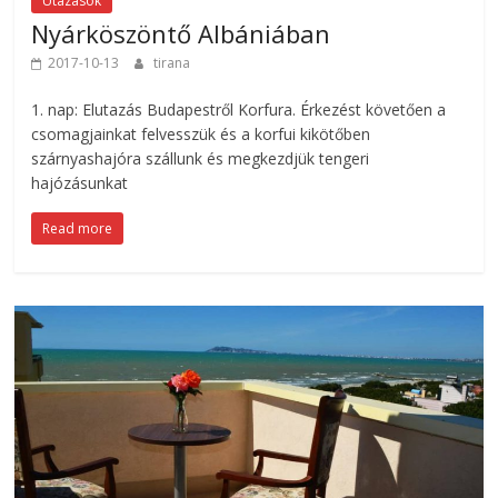
Utazások
Nyárköszöntő Albániában
2017-10-13
tirana
1. nap: Elutazás Budapestről Korfura. Érkezést követően a
csomagjainkat felvesszük és a korfui kikötőben
szárnyashajóra szállunk és megkezdjük tengeri
hajózásunkat
Read more