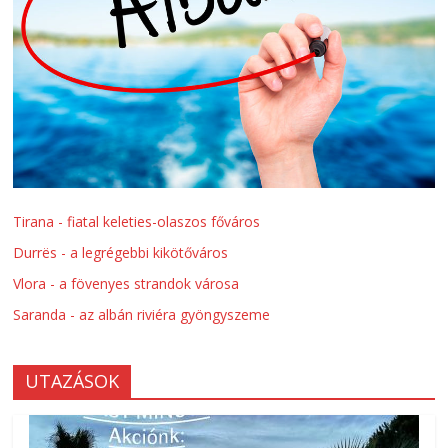
Tirana - fiatal keleties-olaszos főváros
Durrës - a legrégebbi kikötőváros
Vlora - a fövenyes strandok városa
Saranda - az albán riviéra gyöngyszeme
UTAZÁSOK