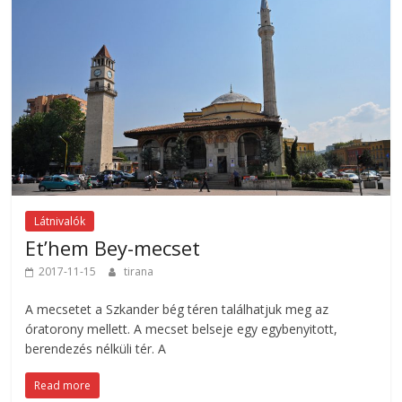
Látnivalók
Et’hem Bey-mecset
2017-11-15
tirana
A mecsetet a Szkander bég téren találhatjuk meg az
óratorony mellett. A mecset belseje egy egybenyitott,
berendezés nélküli tér. A
Read more