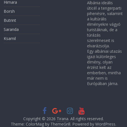
Himara
Albánia ideális
úticél a tengerparti
Borsh
pihenésre, valamint
a kultúrális
Butrint
élményekre vágyó
Saranda
turistáknak, de a
túrázás
Ksamil
szerelmeseit is
elvarázsolja.
Egy albániai utazás
igazi különleges
élmény, olyan
érzést kelt az
emberben, mintha
már nem is
Európában járna.
Copyright © 2026
Tirana
. All rights reserved.
Theme: ColorMag by
ThemeGrill
. Powered by
WordPress
.