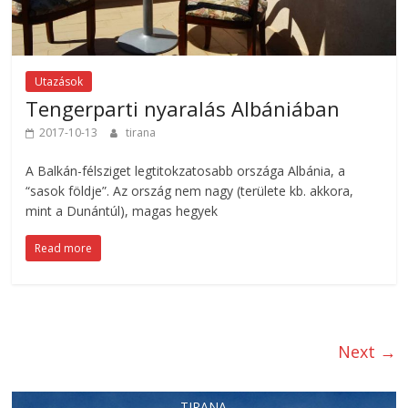
Utazások
Tengerparti nyaralás Albániában
2017-10-13
tirana
A Balkán-félsziget legtitokzatosabb országa Albánia, a
“sasok földje”. Az ország nem nagy (területe kb. akkora,
mint a Dunántúl), magas hegyek
Read more
Next →
TIRANA