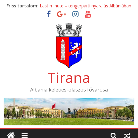
Skip
Friss tartalom:
Last minute – tengerparti nyaralás Albániában
to
Mondial Hotel ****
content
Mak Albania Hotel *****
La Bohème Hotel ****
Tirana International Hotel ****
Tirana
Albánia keleties-olaszos fővárosa