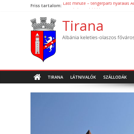
Skip
Friss tartalom:
Last minute – tengerparti nyaralás A
to
Mondial Hotel ****
content
Mak Albania Hotel *****
Tirana
La Bohème Hotel ****
Tirana International Hotel ****
Albánia keleties-olaszos főváro
TIRANA
LÁTNIVALÓK
SZÁLLODÁK