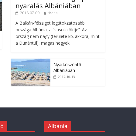
nyaralás Albániában
2018-07-09
tirana
A Balkán-félsziget legtitokzatosabb
országa Albánia, a “sasok földje”. Az
ország nem nagy (területe kb. akkora, mint
a Dunántúl), magas hegyek
Nyárköszöntő
Albániában
2017-10-13
ió
Albánia