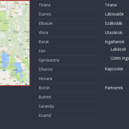
Tirana
Tirana
Durres
Látnivalók
Elbasan
Szállodák
Vlora
Utazások
Berat
Ingatlanok
Lakások
Fier
Üzleti ing
Gjirokastra
Kapcsolat
Dhermi
Himara
Borsh
Partnerek
Butrint
Saranda
Ksamil