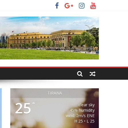
TIRANA
25
°
clear sky
45% humidity
wind: 2m/s ENE
H 25 • L 25