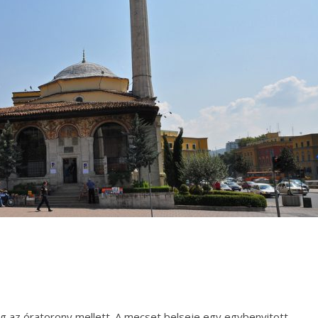
g az óratorony mellett. A mecset belseje egy egybenyitott,