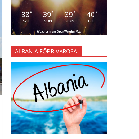
38
39
39
40
°
°
°
°
SAT
SUN
MON
TUE
Weather from OpenWeatherMap
ALBÁNIA FŐBB VÁROSAI