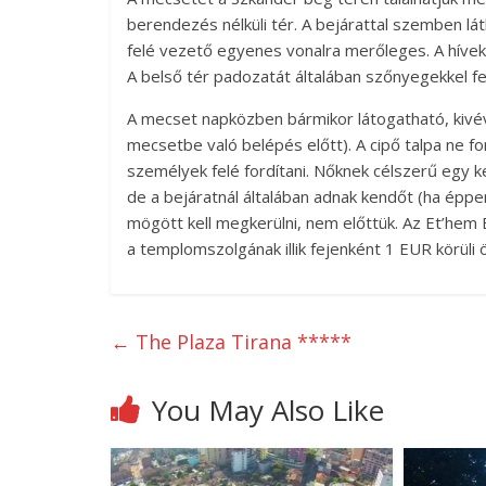
berendezés nélküli tér. A bejárattal szemben lá
felé vezető egyenes vonalra merőleges. A hívek,
A belső tér padozatát általában szőnyegekkel fe
A mecset napközben bármikor látogatható, kivéve 
mecsetbe való belépés előtt). A cipő talpa ne for
személyek felé fordítani. Nőknek célszerű egy ke
de a bejáratnál általában adnak kendőt (ha épp
mögött kell megkerülni, nem előttük. Az Et’hem
a templomszolgának illik fejenként 1 EUR körüli ö
←
The Plaza Tirana *****
You May Also Like