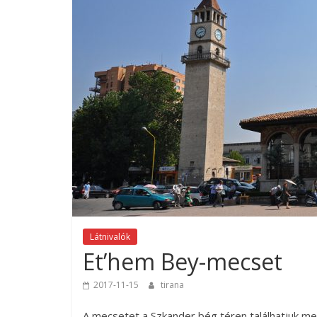
Látnivalók
Et’hem Bey-mecset
2017-11-15
tirana
A mecsetet a Szkander bég téren találhatjuk me