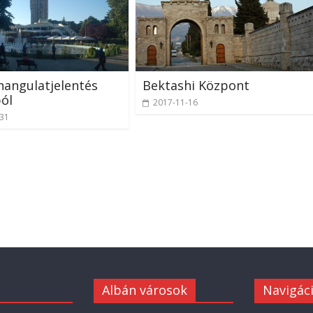
hangulatjelentés
Bektashi Központ
ól
2017-11-16
-31
Albán városok
Navigác