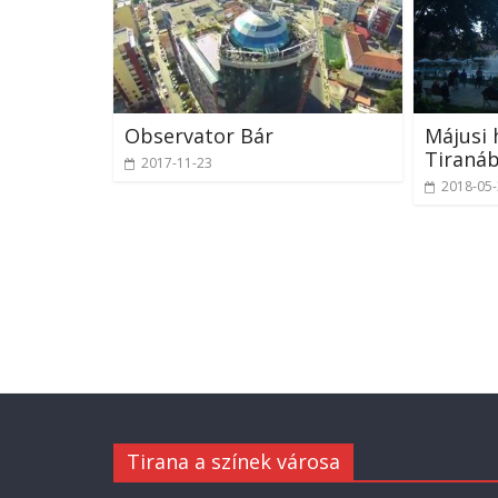
Observator Bár
Májusi 
Tiranáb
2017-11-23
2018-05
Tirana a színek városa