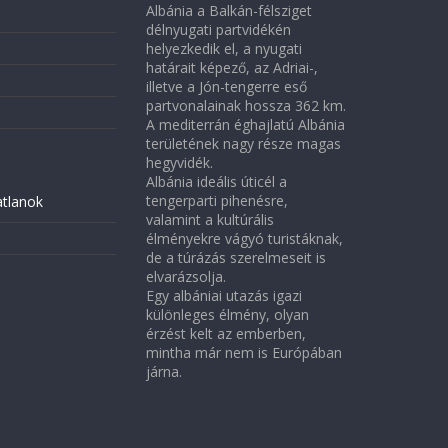
Albánia a Balkán-félsziget
délnyugati partvidékén
helyezkedik el, a nyugati
határait képező, az Adriai-,
illetve a Jón-tengerre eső
partvonalainak hossza 362 km.
A mediterrán éghajlatú Albánia
területének nagy része magas
hegyvidék.
Albánia ideális úticél a
tengerparti pihenésre,
atlanok
valamint a kultúrális
élményekre vágyó turistáknak,
de a túrázás szerelmeseit is
elvarázsolja.
Egy albániai utazás igazi
különleges élmény, olyan
érzést kelt az emberben,
mintha már nem is Európában
járna.