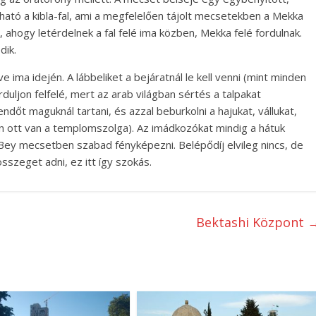
tható a kibla-fal, ami a megfelelően tájolt mecsetekben a Mekka
 ahogy letérdelnek a fal felé ima közben, Mekka felé fordulnak.
dik.
ima idején. A lábbeliket a bejáratnál le kell venni (mint minden
duljon felfelé, mert az arab világban sértés a talpakat
ndőt maguknál tartani, és azzal beburkolni a hajukat, vállukat,
en ott van a templomszolga). Az imádkozókat mindig a hátuk
 Bey mecsetben szabad fényképezni. Belépődíj elvileg nincs, de
sszeget adni, ez itt így szokás.
Bektashi Központ