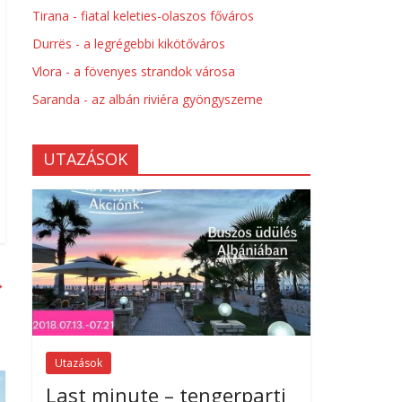
Tirana - fiatal keleties-olaszos főváros
Durrës - a legrégebbi kikötőváros
Vlora - a fövenyes strandok városa
Saranda - az albán riviéra gyöngyszeme
UTAZÁSOK
→
Utazások
Last minute – tengerparti