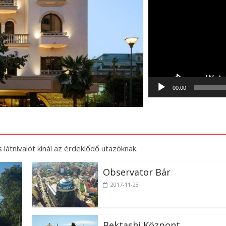
Sz
La
*****
00:00
2
 látnivalót kínál az érdeklődő utazóknak.
Observator Bár
2017-11-23