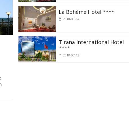
La Bohème Hotel ****
2018-08-14
Tirana International Hotel
****
2018-07-13
z
n