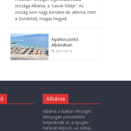
A Balkán-félsziget legtitokzatosabb
országa Albánia, a “sasok földje”. Az
ország nem nagy (területe kb. akkora, mint
a Dunántúl), magas hegyek
Nyárköszöntő
Albániában
2017-10-13
ió
Albánia
Albánia a Balkán-félsziget
délnyugati partvidékén
helyezkedik el, a nyugati
határait képező, az Adriai-,