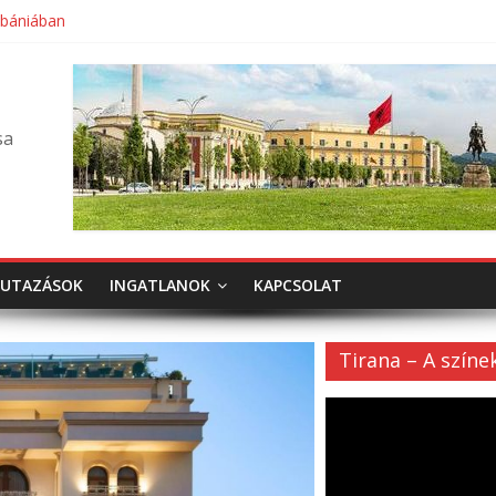
lbániában
sa
UTAZÁSOK
INGATLANOK
KAPCSOLAT
Tirana – A színe
Videólejátszó