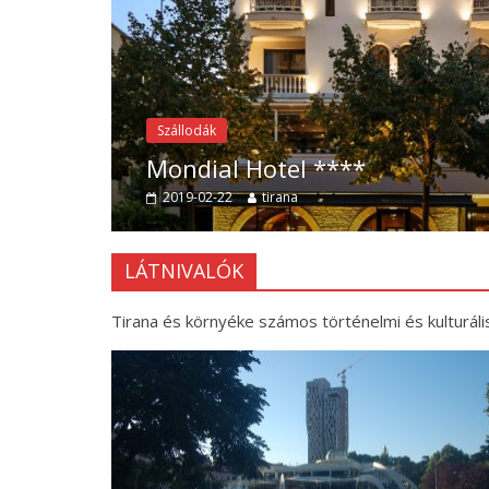
Szállodák
Mak Albania Hotel 
2019-01-24
tirana
LÁTNIVALÓK
Tirana és környéke számos történelmi és kulturális