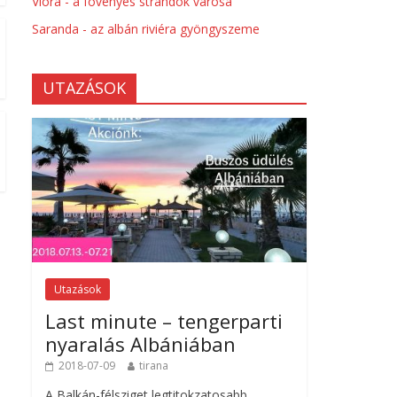
Vlora - a fövenyes strandok városa
Saranda - az albán riviéra gyöngyszeme
UTAZÁSOK
Utazások
Last minute – tengerparti
nyaralás Albániában
2018-07-09
tirana