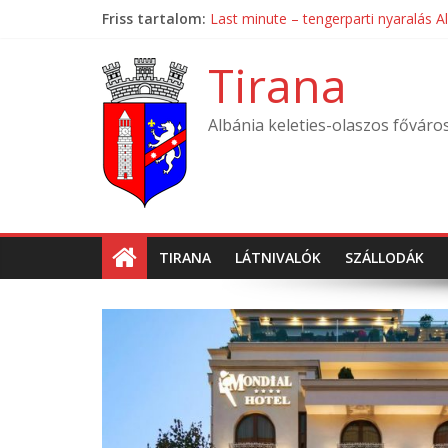
Skip
Friss tartalom:
Last minute – tengerparti nyaralás A
to
Mondial Hotel ****
content
Mak Albania Hotel *****
Tirana
La Bohème Hotel ****
Tirana International Hotel ****
Albánia keleties-olaszos főváro
TIRANA
LÁTNIVALÓK
SZÁLLODÁK