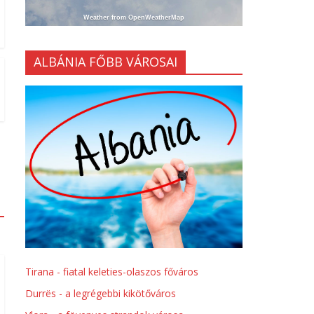
Weather from OpenWeatherMap
ALBÁNIA FŐBB VÁROSAI
Tirana - fiatal keleties-olaszos főváros
Durrës - a legrégebbi kikötőváros