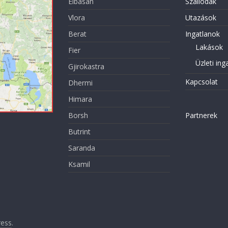
Elbasan
Szállodák
Vlora
Utazások
Berat
Ingatlanok
Lakások
Fier
Üzleti ing
Gjirokastra
Kapcsolat
Dhermi
Himara
Borsh
Partnerek
Butrint
Saranda
Ksamil
ess
.