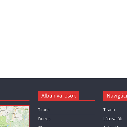
Albán városok
Navigác
Tirana
Tirana
Durres
Látnivalók