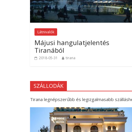
Látnivalók
Májusi hangulatjelentés
Tiranából
2018-05-31
tirana
SZÁLLODÁK
Tirana legnépszerűbb és legizgalmasabb szálláshel