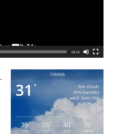
állodák
 Bohème Hotel ****
04:14
018-08-14
tirana
TIRANA
31
°
few clouds
45% humidity
wind: 3m/s NW
H 31 • L 31
29
38
40
39
°
°
°
°
FRI
SAT
SUN
MON