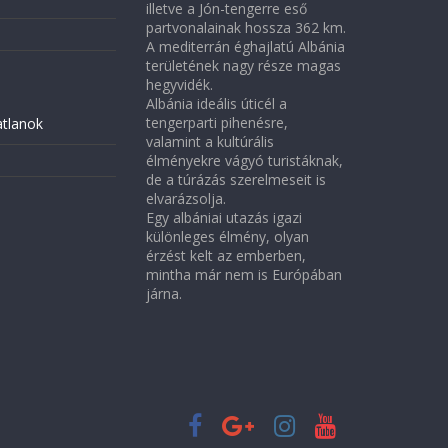
illetve a Jón-tengerre eső
partvonalainak hossza 362 km.
A mediterrán éghajlatú Albánia
területének nagy része magas
hegyvidék.
Albánia ideális úticél a
tengerparti pihenésre,
atlanok
valamint a kultúrális
élményekre vágyó turistáknak,
de a túrázás szerelmeseit is
elvarázsolja.
Egy albániai utazás igazi
különleges élmény, olyan
érzést kelt az emberben,
mintha már nem is Európában
járna.