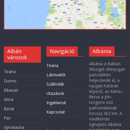
Albán
Navigáció
Albánia
városok
Albánia a Balkán-
Tirana
félsziget délnyugati
Tirana
Látnivalók
partvidékén
helyezkedik el, a
Durres
Szállodák
nyugati határait
Elbasan
képező, az Adriai-,
Utazások
illetve a Jón-
Vlora
tengerre eső
Ingatlanok
partvonalainak
Berat
Kapcsolat
hossza 362 km. A
Fier
mediterrán
éghajlatú Albánia
Gjirokastra
területének nagy