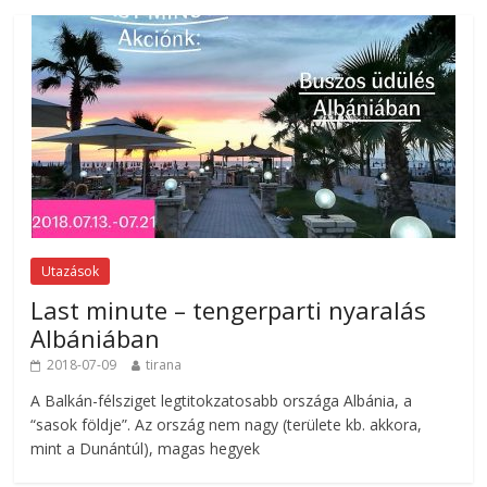
Utazások
Last minute – tengerparti nyaralás
Albániában
2018-07-09
tirana
A Balkán-félsziget legtitokzatosabb országa Albánia, a
“sasok földje”. Az ország nem nagy (területe kb. akkora,
mint a Dunántúl), magas hegyek