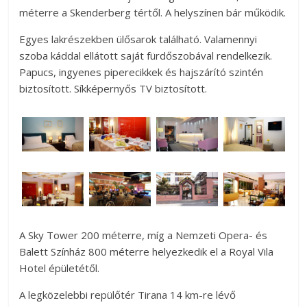
méterre a Skenderberg tértől. A helyszínen bár működik.
Egyes lakrészekben ülősarok található. Valamennyi
szoba káddal ellátott saját fürdőszobával rendelkezik.
Papucs, ingyenes piperecikkek és hajszárító szintén
biztosított. Síkképernyős TV biztosított.
A Sky Tower 200 méterre, míg a Nemzeti Opera- és
Balett Színház 800 méterre helyezkedik el a Royal Vila
Hotel épületétől.
A legközelebbi repülőtér Tirana 14 km-re lévő