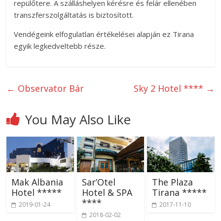
repülőtere. A szálláshelyen kérésre és felár ellenében
transzferszolgáltatás is biztosított.
Vendégeink elfogulatlan értékelései alapján ez Tirana
egyik legkedveltebb része.
←
Observator Bár
Sky 2 Hotel ****
→
You May Also Like
Mak Albania
Sar’Otel
The Plaza
Hotel *****
Hotel & SPA
Tirana *****
****
2019-01-24
2017-11-10
2018-02-02