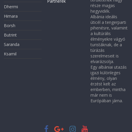
Partnerek
része magas
Dhermi
hegyvidék.
Himara
Albánia ideális
úticél a tengerparti
Borsh
pihenésre, valamint
a kultúrális
Butrint
élményekre vágyó
Saranda
turistáknak, de a
túrázás
Ksamil
szerelmeseit is
elvarázsolja.
Egy albániai utazás
igazi különleges
élmény, olyan
érzést kelt az
emberben, mintha
már nem is
Európában járna.