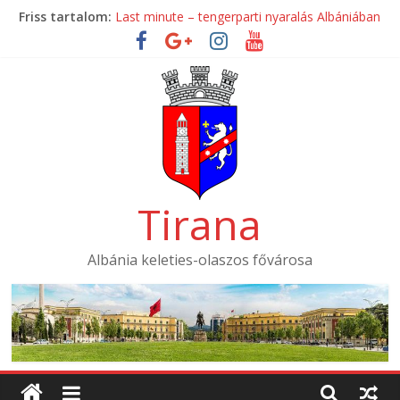
Skip
Friss tartalom:
Last minute – tengerparti nyaralás Albániában
to
Mondial Hotel ****
content
Mak Albania Hotel *****
La Bohème Hotel ****
Tirana International Hotel ****
Tirana
Albánia keleties-olaszos fővárosa