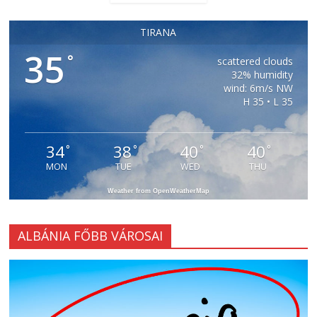
TIRANA
35
°
scattered clouds
32% humidity
wind: 6m/s NW
H 35 • L 35
34
38
40
40
°
°
°
°
MON
TUE
WED
THU
Weather from OpenWeatherMap
ALBÁNIA FŐBB VÁROSAI