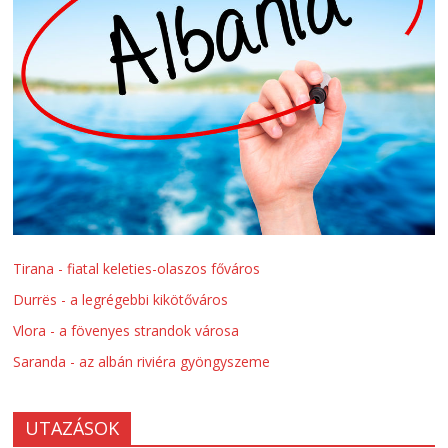
Tirana - fiatal keleties-olaszos főváros
Durrës - a legrégebbi kikötőváros
Vlora - a fövenyes strandok városa
Saranda - az albán riviéra gyöngyszeme
UTAZÁSOK