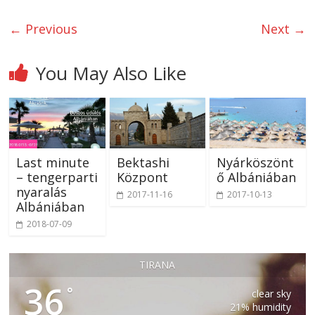
← Previous
Next →
You May Also Like
Last minute
Bektashi
Nyárköszönt
– tengerparti
Központ
ő Albániában
nyaralás
2017-11-16
2017-10-13
Albániában
2018-07-09
TIRANA
36
°
clear sky
21% humidity