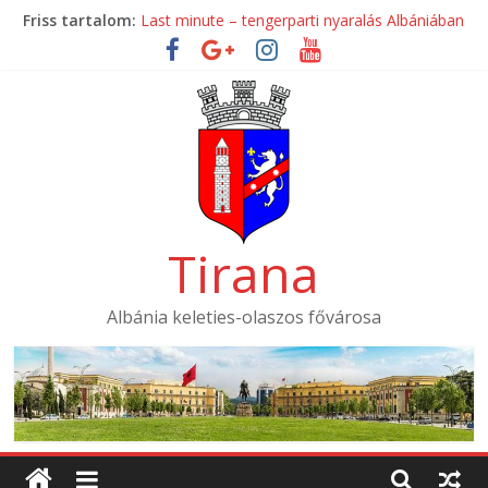
Skip
Friss tartalom:
Last minute – tengerparti nyaralás Albániában
to
Mondial Hotel ****
content
Mak Albania Hotel *****
La Bohème Hotel ****
Tirana International Hotel ****
Tirana
Albánia keleties-olaszos fővárosa