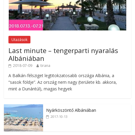
Utazások
Last minute – tengerparti nyaralás
Albániában
2018-07-09
tirana
A Balkán-félsziget legtitokzatosabb országa Albánia, a
“sasok földje”. Az ország nem nagy (területe kb. akkora,
mint a Dunántúl), magas hegyek
Nyárköszöntő Albániában
2017-10-13