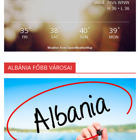
wind: 7m/s WNW
H 36 • L 36
35
38
40
39
°
°
°
°
FRI
SAT
SUN
MON
Weather from OpenWeatherMap
ALBÁNIA FŐBB VÁROSAI