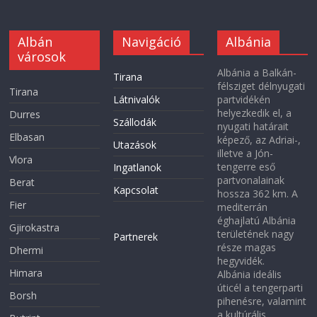
Albán
Navigáció
Albánia
városok
Albánia a Balkán-
Tirana
félsziget délnyugati
Tirana
Látnivalók
partvidékén
helyezkedik el, a
Durres
Szállodák
nyugati határait
Elbasan
képező, az Adriai-,
Utazások
illetve a Jón-
Vlora
tengerre eső
Ingatlanok
partvonalainak
Berat
Kapcsolat
hossza 362 km. A
Fier
mediterrán
éghajlatú Albánia
Gjirokastra
területének nagy
Partnerek
része magas
Dhermi
hegyvidék.
Himara
Albánia ideális
úticél a tengerparti
Borsh
pihenésre, valamint
a kultúrális