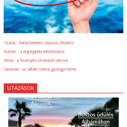
Tirana - fiatal keleties-olaszos főváros
Durrës - a legrégebbi kikötőváros
Vlora - a fövenyes strandok városa
Saranda - az albán riviéra gyöngyszeme
UTAZÁSOK