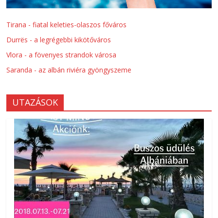
Tirana - fiatal keleties-olaszos főváros
Durrës - a legrégebbi kikötőváros
Vlora - a fövenyes strandok városa
Saranda - az albán riviéra gyöngyszeme
UTAZÁSOK