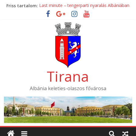
Skip
Friss tartalom:
Last minute – tengerparti nyaralás Albániában
to
Mondial Hotel ****
content
Mak Albania Hotel *****
La Bohème Hotel ****
Tirana International Hotel ****
Tirana
Albánia keleties-olaszos fővárosa