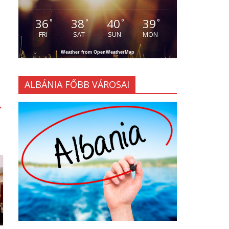
36
38
40
39
°
°
°
°
FRI
SAT
SUN
MON
Weather from OpenWeatherMap
ALBÁNIA FŐBB VÁROSAI
→