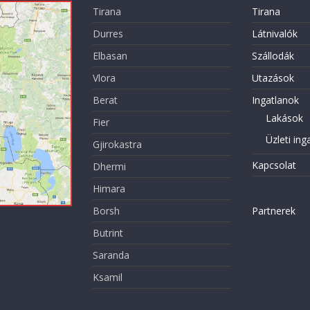
Tirana
Tirana
Durres
Látnivalók
Elbasan
Szállodák
Vlora
Utazások
Berat
Ingatlanok
Lakások
Fier
Üzleti ing
Gjirokastra
Kapcsolat
Dhermi
Himara
Borsh
Partnerek
Butrint
Saranda
Ksamil