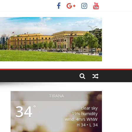
TIRANA
34
°
clear sky
19% humidity
wind: 4m/s WNW
H 34 • L 34