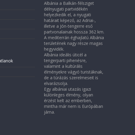
Albánia a Balkán-félsziget
délnyugati partvidékén
helyezkedik el, a nyugati
határait képező, az Adriai-,
illetve a Jón-tengerre eső
partvonalainak hossza 362 km.
A mediterrán éghajlatú Albánia
területének nagy része magas
hegyvidék.
Albánia ideális úticél a
tengerparti pihenésre,
atlanok
valamint a kultúrális
élményekre vágyó turistáknak,
de a túrázás szerelmeseit is
elvarázsolja.
Egy albániai utazás igazi
különleges élmény, olyan
érzést kelt az emberben,
mintha már nem is Európában
járna.