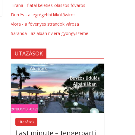
Tirana - fiatal keleties-olaszos főváros
Durrës - a legrégebbi kikötőváros
Vlora - a fövenyes strandok városa
Saranda - az albán riviéra gyöngyszeme
UTAZÁSOK
Utazások
Last minute – tengerparti