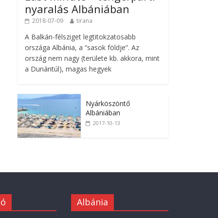
nyaralás Albániában
2018-07-09
tirana
A Balkán-félsziget legtitokzatosabb
országa Albánia, a “sasok földje”. Az
ország nem nagy (területe kb. akkora, mint
a Dunántúl), magas hegyek
Nyárköszöntő
Albániában
2017-10-13
ió
Albánia