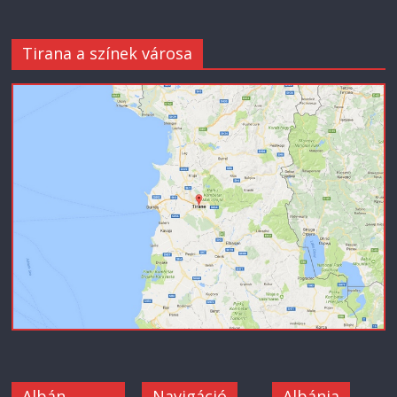
Tirana a színek városa
Albán
Navigáció
Albánia