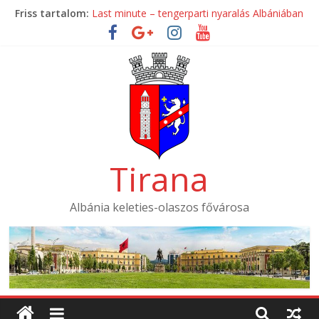
Skip
Friss tartalom:
Last minute – tengerparti nyaralás Albániában
to
Mondial Hotel ****
content
Mak Albania Hotel *****
La Bohème Hotel ****
Tirana International Hotel ****
Tirana
Albánia keleties-olaszos fővárosa