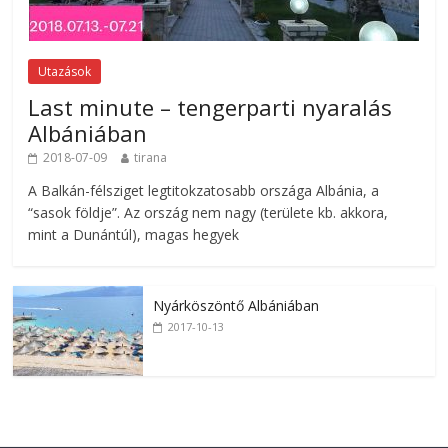
Utazások
Last minute – tengerparti nyaralás
Albániában
2018-07-09
tirana
A Balkán-félsziget legtitokzatosabb országa Albánia, a
“sasok földje”. Az ország nem nagy (területe kb. akkora,
mint a Dunántúl), magas hegyek
Nyárköszöntő Albániában
2017-10-13