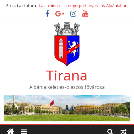
Skip
Friss tartalom:
Last minute – tengerparti nyaralás Albániában
to
Mondial Hotel ****
content
Mak Albania Hotel *****
La Bohème Hotel ****
Tirana International Hotel ****
Tirana
Albánia keleties-olaszos fővárosa