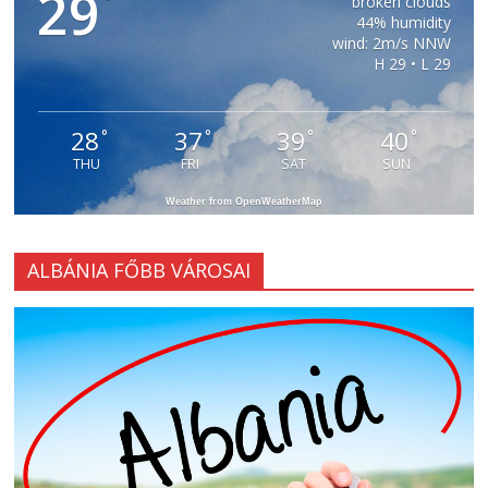
29
°
broken clouds
44% humidity
wind: 2m/s NNW
H 29 • L 29
28
37
39
40
°
°
°
°
THU
FRI
SAT
SUN
Weather from OpenWeatherMap
ALBÁNIA FŐBB VÁROSAI