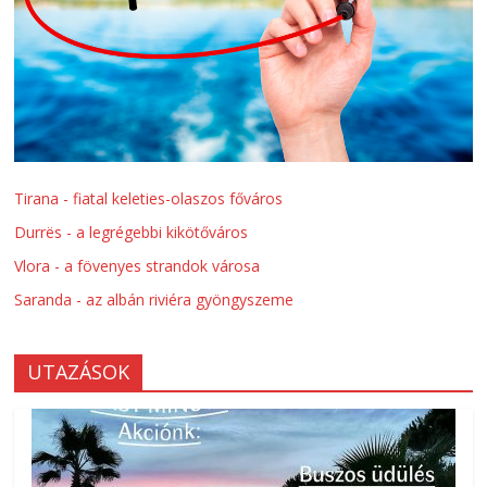
Tirana - fiatal keleties-olaszos főváros
Durrës - a legrégebbi kikötőváros
Vlora - a fövenyes strandok városa
Saranda - az albán riviéra gyöngyszeme
UTAZÁSOK