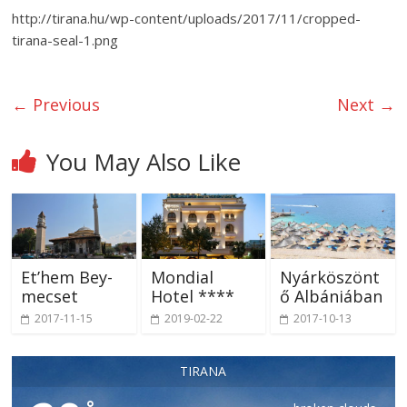
http://tirana.hu/wp-content/uploads/2017/11/cropped-
tirana-seal-1.png
← Previous
Next →
You May Also Like
Et’hem Bey-
Mondial
Nyárköszönt
mecset
Hotel ****
ő Albániában
2017-11-15
2019-02-22
2017-10-13
TIRANA