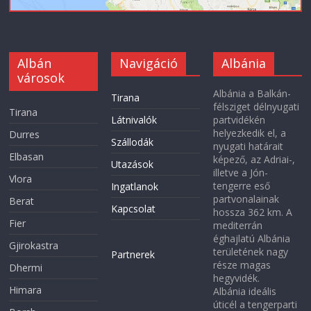
Albán
Navigáció
Albánia
városok
Albánia a Balkán-
Tirana
félsziget délnyugati
Tirana
Látnivalók
partvidékén
helyezkedik el, a
Durres
Szállodák
nyugati határait
Elbasan
képező, az Adriai-,
Utazások
illetve a Jón-
Vlora
tengerre eső
Ingatlanok
partvonalainak
Berat
Kapcsolat
hossza 362 km. A
Fier
mediterrán
éghajlatú Albánia
Gjirokastra
területének nagy
Partnerek
része magas
Dhermi
hegyvidék.
Himara
Albánia ideális
úticél a tengerparti