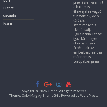
Borsh
pihenésre, valamint
a kultúrális
Butrint
élményekre vágyó
Saranda
turistáknak, de a
túrázás
Ksamil
szerelmeseit is
elvarázsolja.
Egy albániai utazás
igazi különleges
élmény, olyan
érzést kelt az
emberben, mintha
már nem is
Európában járna.
Copyright © 2026
Tirana
. All rights reserved.
Theme: ColorMag by
ThemeGrill
. Powered by
WordPress
.