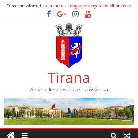
Skip
Friss tartalom:
Last minute – tengerparti nyaralás Albániában
to
Mondial Hotel ****
content
Mak Albania Hotel *****
La Bohème Hotel ****
Tirana International Hotel ****
Tirana
Albánia keleties-olaszos fővárosa