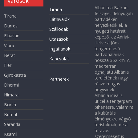
városok
Albánia a Balkán-
Tirana
félsziget délnyugati
Tirana
Látnivalók
partvidékén
helyezkedik el, a
Durres
Szállodák
nyugati határait
Elbasan
képező, az Adriai-,
Utazások
illetve a Jón-
Vlora
tengerre eső
Ingatlanok
partvonalainak
Berat
Kapcsolat
hossza 362 km. A
Fier
mediterrán
éghajlatú Albánia
Gjirokastra
területének nagy
Partnerek
része magas
Dhermi
hegyvidék.
Himara
Albánia ideális
úticél a tengerparti
Borsh
pihenésre, valamint
a kultúrális
Butrint
élményekre vágyó
Saranda
turistáknak, de a
túrázás
Ksamil
szerelmeseit is