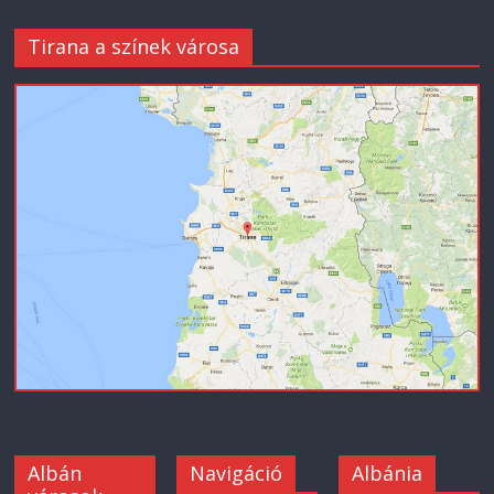
Tirana a színek városa
Albán
Navigáció
Albánia