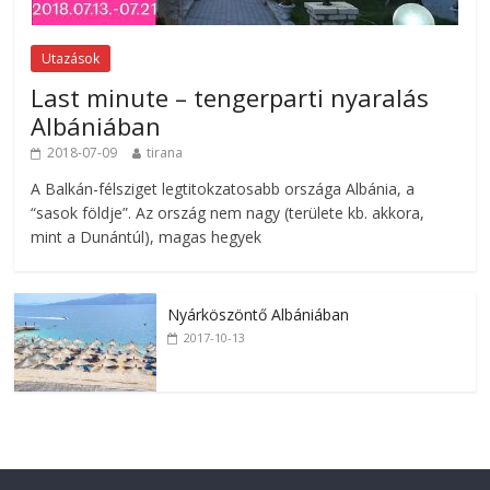
Utazások
Last minute – tengerparti nyaralás
Albániában
2018-07-09
tirana
A Balkán-félsziget legtitokzatosabb országa Albánia, a
“sasok földje”. Az ország nem nagy (területe kb. akkora,
mint a Dunántúl), magas hegyek
Nyárköszöntő Albániában
2017-10-13