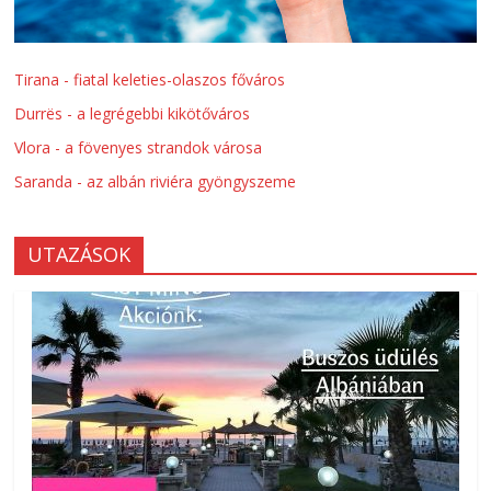
Tirana - fiatal keleties-olaszos főváros
Durrës - a legrégebbi kikötőváros
Vlora - a fövenyes strandok városa
Saranda - az albán riviéra gyöngyszeme
UTAZÁSOK