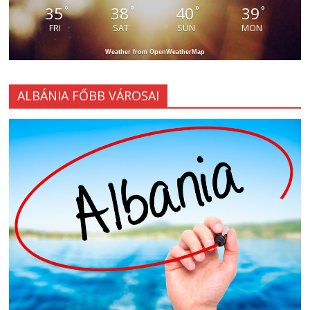
35
38
40
39
°
°
°
°
FRI
SAT
SUN
MON
Weather from OpenWeatherMap
ALBÁNIA FŐBB VÁROSAI