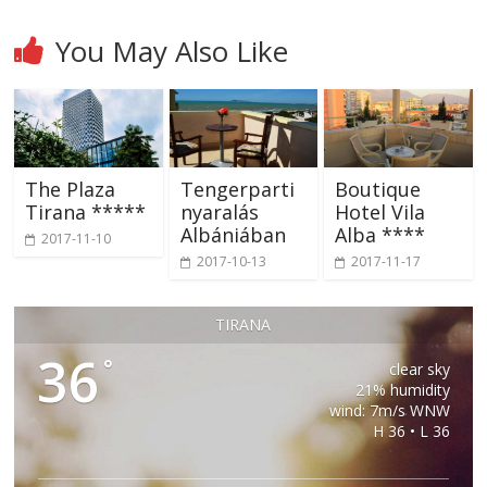
You May Also Like
The Plaza
Tengerparti
Boutique
Tirana *****
nyaralás
Hotel Vila
Albániában
Alba ****
2017-11-10
2017-10-13
2017-11-17
TIRANA
36
°
clear sky
21% humidity
wind: 7m/s WNW
H 36 • L 36