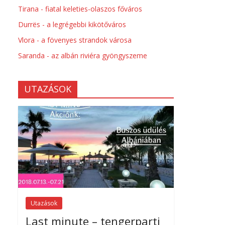
Tirana - fiatal keleties-olaszos főváros
Durrës - a legrégebbi kikötőváros
Vlora - a fövenyes strandok városa
Saranda - az albán riviéra gyöngyszeme
UTAZÁSOK
Utazások
Last minute – tengerparti