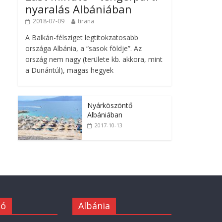
nyaralás Albániában
2018-07-09
tirana
A Balkán-félsziget legtitokzatosabb
országa Albánia, a “sasok földje”. Az
ország nem nagy (területe kb. akkora, mint
a Dunántúl), magas hegyek
Nyárköszöntő
Albániában
2017-10-13
ió
Albánia