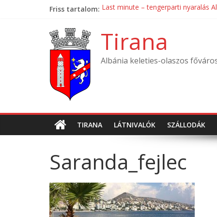
Skip
Friss tartalom:
Last minute – tengerparti nyaralás A
to
Mondial Hotel ****
content
Mak Albania Hotel *****
Tirana
La Bohème Hotel ****
Tirana International Hotel ****
Albánia keleties-olaszos főváro
TIRANA
LÁTNIVALÓK
SZÁLLODÁK
Saranda_fejlec