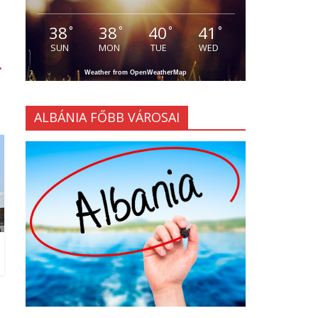
38
38
40
41
°
°
°
°
SUN
MON
TUE
WED
→
Weather from OpenWeatherMap
ALBÁNIA FŐBB VÁROSAI