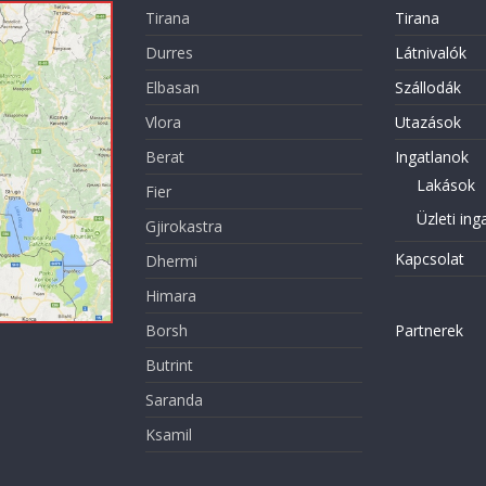
Tirana
Tirana
Durres
Látnivalók
Elbasan
Szállodák
Vlora
Utazások
Berat
Ingatlanok
Lakások
Fier
Üzleti ing
Gjirokastra
Kapcsolat
Dhermi
Himara
Borsh
Partnerek
Butrint
Saranda
Ksamil