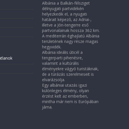
Albánia a Balkán-félsziget
délnyugati partvidékén
helyezkedik el, a nyugati
határait képező, az Adriai-,
illetve a Jón-tengerre eső
partvonalainak hossza 362 km.
A mediterrán éghajlatú Albánia
területének nagy része magas
hegyvidék.
Albánia ideális úticél a
tengerparti pihenésre,
atlanok
valamint a kultúrális
élményekre vágyó turistáknak,
de a túrázás szerelmeseit is
elvarázsolja.
Egy albániai utazás igazi
különleges élmény, olyan
érzést kelt az emberben,
mintha már nem is Európában
járna.