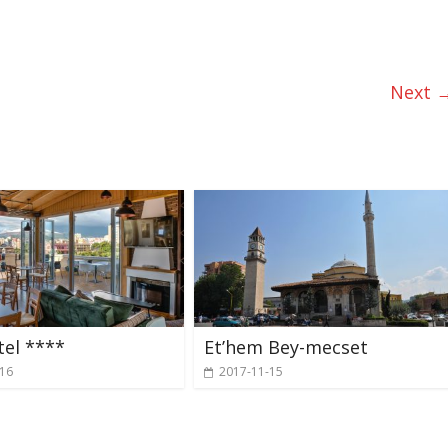
Next 
tel ****
Et’hem Bey-mecset
-16
2017-11-15