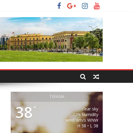
TIRANA
38
°
clear sky
22% humidity
wind: 6m/s WNW
H 38 • L 38