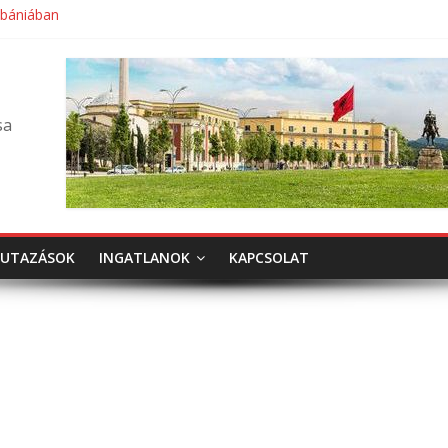
lbániában
sa
UTAZÁSOK
INGATLANOK
KAPCSOLAT