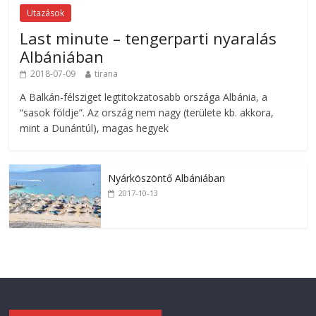
Utazások
Last minute – tengerparti nyaralás
Albániában
2018-07-09
tirana
A Balkán-félsziget legtitokzatosabb országa Albánia, a
“sasok földje”. Az ország nem nagy (területe kb. akkora,
mint a Dunántúl), magas hegyek
Nyárköszöntő Albániában
2017-10-13