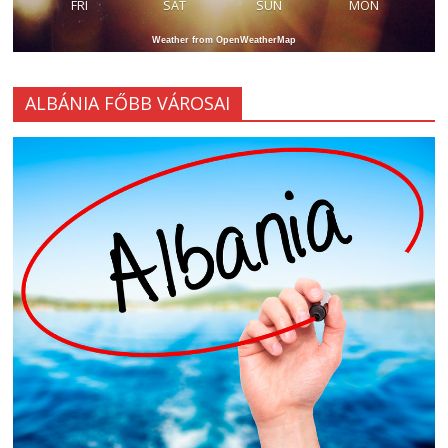
FRI
SAT
SUN
MON
Weather from OpenWeatherMap
ALBÁNIA FŐBB VÁROSAI