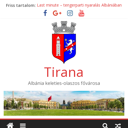
Skip
Friss tartalom:
Last minute – tengerparti nyaralás Albániában
to
Mondial Hotel ****
content
Mak Albania Hotel *****
La Bohème Hotel ****
Tirana International Hotel ****
Tirana
Albánia keleties-olaszos fővárosa