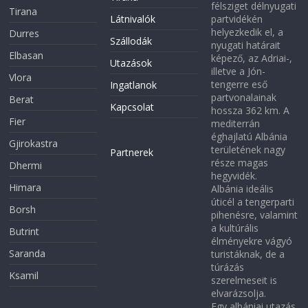
félsziget délnyugati
Tirana
Látnivalók
partvidékén
helyezkedik el, a
Durres
Szállodák
nyugati határait
Elbasan
képező, az Adriai-,
Utazások
illetve a Jón-
Vlora
tengerre eső
Ingatlanok
partvonalainak
Berat
Kapcsolat
hossza 362 km. A
Fier
mediterrán
éghajlatú Albánia
Gjirokastra
területének nagy
Partnerek
része magas
Dhermi
hegyvidék.
Himara
Albánia ideális
úticél a tengerparti
Borsh
pihenésre, valamint
a kultúrális
Butrint
élményekre vágyó
Saranda
turistáknak, de a
túrázás
Ksamil
szerelmeseit is
elvarázsolja.
Egy albániai utazás