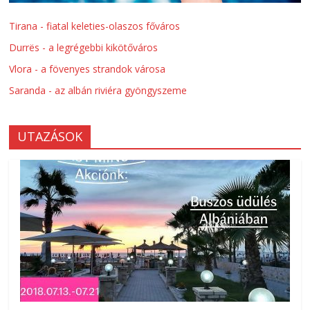
Tirana - fiatal keleties-olaszos főváros
Durrës - a legrégebbi kikötőváros
Vlora - a fövenyes strandok városa
Saranda - az albán riviéra gyöngyszeme
UTAZÁSOK