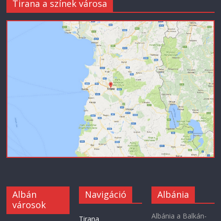
Tirana a színek városa
Albán
Navigáció
Albánia
városok
Albánia a Balkán-
Tirana