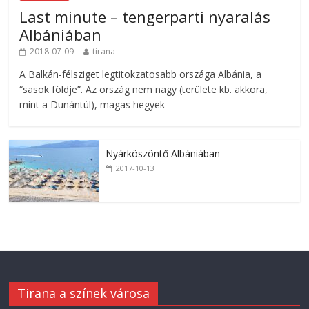
Last minute – tengerparti nyaralás
Albániában
2018-07-09
tirana
A Balkán-félsziget legtitokzatosabb országa Albánia, a
“sasok földje”. Az ország nem nagy (területe kb. akkora,
mint a Dunántúl), magas hegyek
Nyárköszöntő Albániában
2017-10-13
Tirana a színek városa