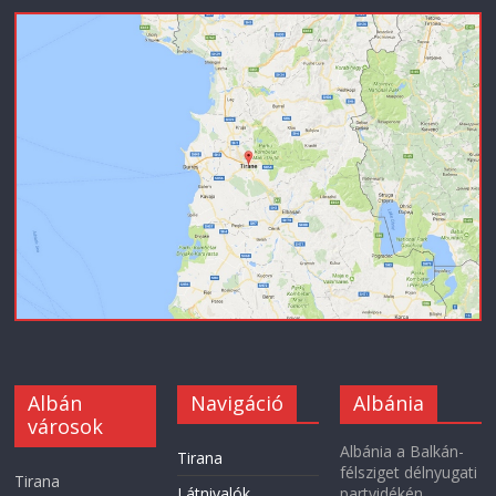
Albán
Navigáció
Albánia
városok
Albánia a Balkán-
Tirana
félsziget délnyugati
Tirana
Látnivalók
partvidékén