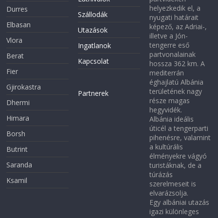
helyezkedik el, a
Durres
Szállodák
nyugati határait
Elbasan
képező, az Adriai-,
Utazások
illetve a Jón-
Vlora
tengerre eső
Ingatlanok
partvonalainak
Berat
Kapcsolat
hossza 362 km. A
Fier
mediterrán
éghajlatú Albánia
Gjirokastra
területének nagy
Partnerek
része magas
Dhermi
hegyvidék.
Himara
Albánia ideális
úticél a tengerparti
Borsh
pihenésre, valamint
a kultúrális
Butrint
élményekre vágyó
Saranda
turistáknak, de a
túrázás
Ksamil
szerelmeseit is
elvarázsolja.
Egy albániai utazás
igazi különleges