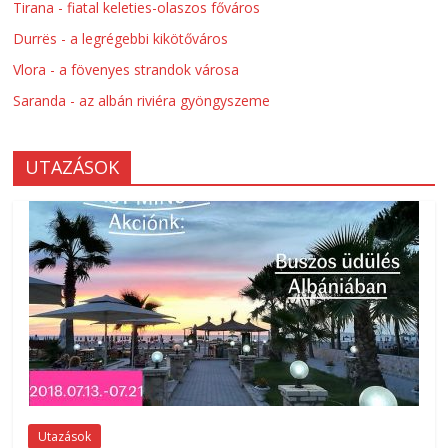
Tirana - fiatal keleties-olaszos főváros
Durrës - a legrégebbi kikötőváros
Vlora - a fövenyes strandok városa
Saranda - az albán riviéra gyöngyszeme
UTAZÁSOK
Utazások