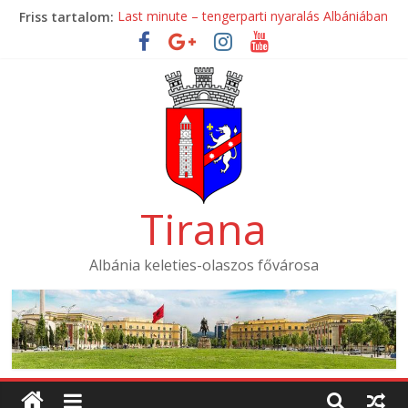
Skip
Friss tartalom:
Last minute – tengerparti nyaralás Albániában
to
Mondial Hotel ****
content
Mak Albania Hotel *****
La Bohème Hotel ****
Tirana International Hotel ****
Tirana
Albánia keleties-olaszos fővárosa