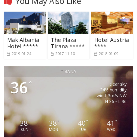
You May Also Like
Mak Albania
The Plaza
Hotel Austria
Hotel *****
Tirana *****
****
2019-01-24
2017-11-10
2018-01-09
TIRANA
36
°
clear sky
24% humidity
wind: 3m/s NW
H 36 • L 36
38
38
40
41
°
°
°
°
SUN
MON
TUE
WED