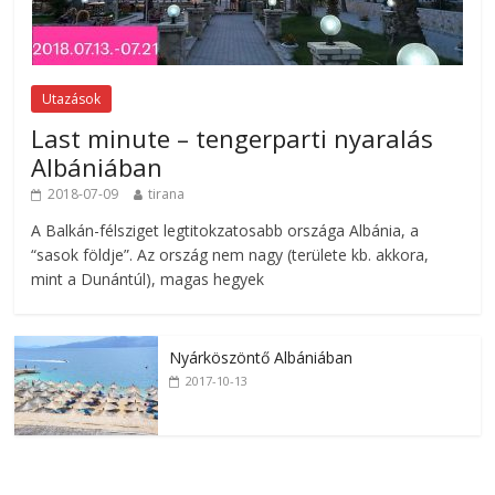
Utazások
Last minute – tengerparti nyaralás
Albániában
2018-07-09
tirana
A Balkán-félsziget legtitokzatosabb országa Albánia, a
“sasok földje”. Az ország nem nagy (területe kb. akkora,
mint a Dunántúl), magas hegyek
Nyárköszöntő Albániában
2017-10-13