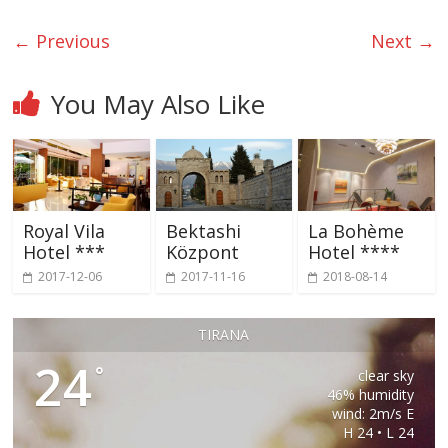
← Previous
Next →
You May Also Like
Royal Vila
Bektashi
La Bohème
Hotel ***
Központ
Hotel ****
2017-12-06
2017-11-16
2018-08-14
TIRANA
24
°
clear sky
46% humidity
wind: 2m/s E
H 24 • L 24