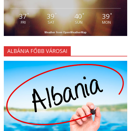
37
39
40
39
°
°
°
°
FRI
SAT
SUN
MON
Weather from OpenWeatherMap
ALBÁNIA FŐBB VÁROSAI