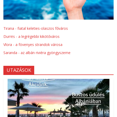
Tirana - fiatal keleties-olaszos főváros
Durrës - a legrégebbi kikötőváros
Vlora - a fövenyes strandok városa
Saranda - az albán riviéra gyöngyszeme
UTAZÁSOK