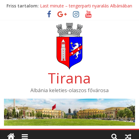
Skip
Friss tartalom:
Last minute – tengerparti nyaralás Albániában
to
Mondial Hotel ****
content
Mak Albania Hotel *****
La Bohème Hotel ****
Tirana International Hotel ****
Tirana
Albánia keleties-olaszos fővárosa