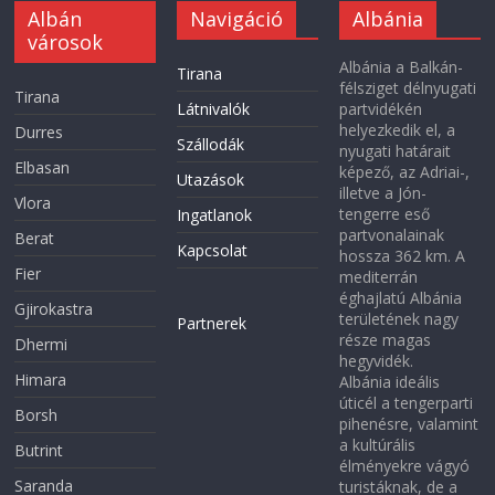
Albán
Navigáció
Albánia
városok
Albánia a Balkán-
Tirana
félsziget délnyugati
Tirana
Látnivalók
partvidékén
helyezkedik el, a
Durres
Szállodák
nyugati határait
Elbasan
képező, az Adriai-,
Utazások
illetve a Jón-
Vlora
tengerre eső
Ingatlanok
partvonalainak
Berat
Kapcsolat
hossza 362 km. A
Fier
mediterrán
éghajlatú Albánia
Gjirokastra
területének nagy
Partnerek
része magas
Dhermi
hegyvidék.
Himara
Albánia ideális
úticél a tengerparti
Borsh
pihenésre, valamint
a kultúrális
Butrint
élményekre vágyó
Saranda
turistáknak, de a