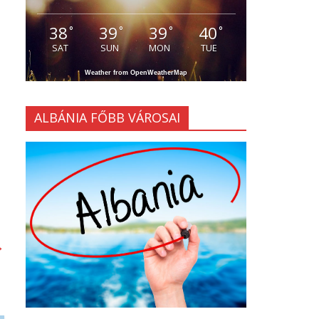
38
39
39
40
°
°
°
°
SAT
SUN
MON
TUE
Weather from OpenWeatherMap
ALBÁNIA FŐBB VÁROSAI
→