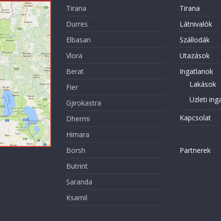
Tirana
Tirana
Durres
Látnivalók
Elbasan
Szállodák
Vlora
Utazások
Berat
Ingatlanok
Lakások
Fier
Üzleti ing
Gjirokastra
Kapcsolat
Dhermi
Himara
Borsh
Partnerek
Butrint
Saranda
Ksamil