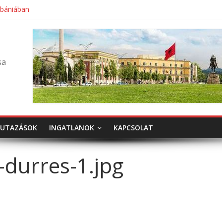
lbániában
sa
UTAZÁSOK
INGATLANOK
KAPCSOLAT
durres-1.jpg