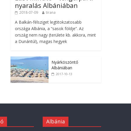
nyaralás Albániában
2018-07-09
tirana
A Balkán-félsziget legtitokzatosabb
országa Albánia, a “sasok földje”. Az
ország nem nagy (területe kb. akkora, mint
a Dunántúl), magas hegyek
Nyárköszöntő
Albániában
2017-10-13
ió
Albánia