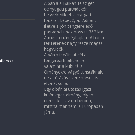
Albánia a Balkán-félsziget
délnyugati partvidékén
helyezkedik el, a nyugati
határait képező, az Adriai-,
illetve a Jón-tengerre eső
partvonalainak hossza 362 km.
A mediterrán éghajlatú Albánia
területének nagy része magas
hegyvidék.
Albánia ideális úticél a
tengerparti pihenésre,
atlanok
valamint a kultúrális
élményekre vágyó turistáknak,
de a túrázás szerelmeseit is
elvarázsolja.
Egy albániai utazás igazi
különleges élmény, olyan
érzést kelt az emberben,
mintha már nem is Európában
járna.