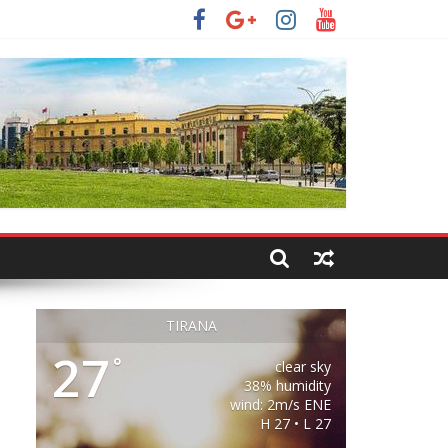
TIRANA
27
°
clear sky
38% humidity
wind: 2m/s ENE
H 27 • L 27