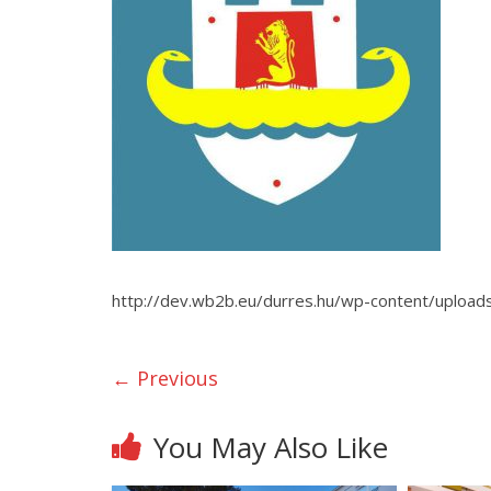
http://dev.wb2b.eu/durres.hu/wp-content/uploa
← Previous
You May Also Like