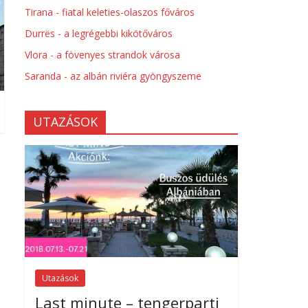
Tirana - fiatal keleties-olaszos főváros
Durrës - a legrégebbi kikötőváros
Vlora - a fövenyes strandok városa
Saranda - az albán riviéra gyöngyszeme
UTAZÁSOK
Utazások
Last minute – tengerparti