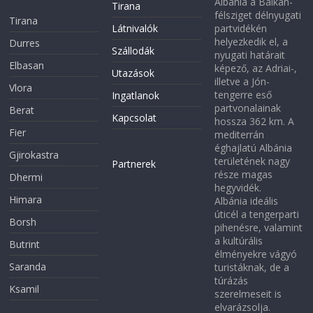
Albánia a Balkán-
Tirana
félsziget délnyugati
Tirana
Látnivalók
partvidékén
helyezkedik el, a
Durres
Szállodák
nyugati határait
Elbasan
képező, az Adriai-,
Utazások
illetve a Jón-
Vlora
tengerre eső
Ingatlanok
partvonalainak
Berat
Kapcsolat
hossza 362 km. A
Fier
mediterrán
éghajlatú Albánia
Gjirokastra
területének nagy
Partnerek
része magas
Dhermi
hegyvidék.
Himara
Albánia ideális
úticél a tengerparti
Borsh
pihenésre, valamint
a kultúrális
Butrint
élményekre vágyó
Saranda
turistáknak, de a
túrázás
Ksamil
szerelmeseit is
elvarázsolja.