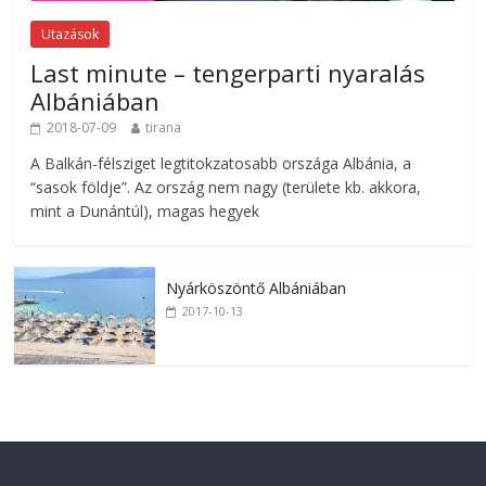
Utazások
Last minute – tengerparti nyaralás
Albániában
2018-07-09
tirana
A Balkán-félsziget legtitokzatosabb országa Albánia, a
“sasok földje”. Az ország nem nagy (területe kb. akkora,
mint a Dunántúl), magas hegyek
Nyárköszöntő Albániában
2017-10-13