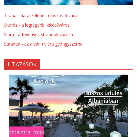
Tirana - fiatal keleties-olaszos főváros
Durrës - a legrégebbi kikötőváros
Vlora - a fövenyes strandok városa
Saranda - az albán riviéra gyöngyszeme
UTAZÁSOK