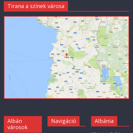
Tirana a színek városa
Albán
Navigáció
Albánia
városok