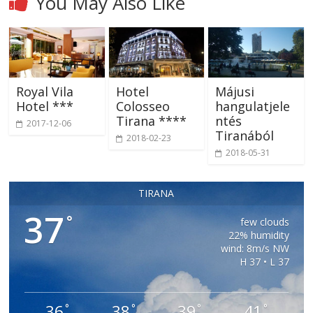
You May Also Like
Royal Vila
Hotel
Májusi
Hotel ***
Colosseo
hangulatjele
Tirana ****
ntés
2017-12-06
Tiranából
2018-02-23
2018-05-31
TIRANA
37
°
few clouds
22% humidity
wind: 8m/s NW
H 37 • L 37
36
38
39
41
°
°
°
°