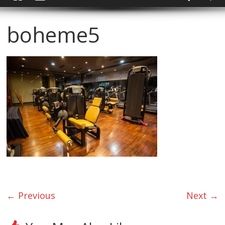
boheme5
← Previous
Next →