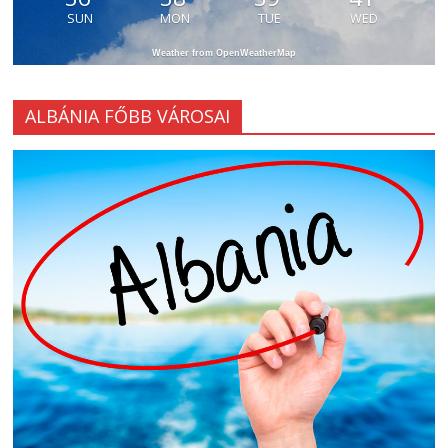
SUN
MON
TUE
WED
Weather from OpenWeatherMap
ALBÁNIA FŐBB VÁROSAI