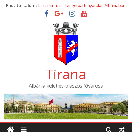
Skip
Friss tartalom:
Last minute – tengerparti nyaralás Albániában
to
Mondial Hotel ****
content
Mak Albania Hotel *****
La Bohème Hotel ****
Tirana International Hotel ****
Tirana
Albánia keleties-olaszos fővárosa