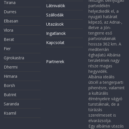
félsziget délnyugati
Tirana
Látnivalók
partvidékén
helyezkedik el, a
Durres
Szállodák
nyugati határait
Elbasan
képező, az Adriai-,
Utazások
illetve a Jón-
Vlora
tengerre eső
Ingatlanok
partvonalainak
Berat
Kapcsolat
hossza 362 km. A
Fier
mediterrán
éghajlatú Albánia
Gjirokastra
területének nagy
Partnerek
része magas
Dhermi
hegyvidék.
Himara
Albánia ideális
úticél a tengerparti
Borsh
pihenésre, valamint
a kultúrális
Butrint
élményekre vágyó
Saranda
turistáknak, de a
túrázás
Ksamil
szerelmeseit is
elvarázsolja.
Egy albániai utazás