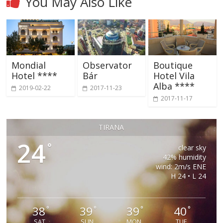
You May Also Like
Mondial
Observator
Boutique
Hotel ****
Bár
Hotel Vila
Alba ****
2019-02-22
2017-11-23
2017-11-17
TIRANA
24
°
clear sky
42% humidity
wind: 2m/s ENE
H 24 • L 24
38
39
39
40
°
°
°
°
SAT
SUN
MON
TUE