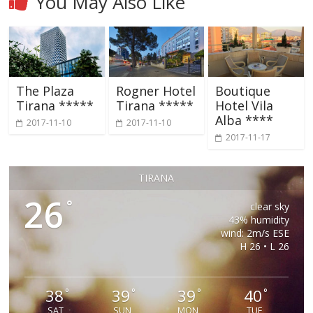
You May Also Like
The Plaza
Rogner Hotel
Boutique
Tirana *****
Tirana *****
Hotel Vila
Alba ****
2017-11-10
2017-11-10
2017-11-17
TIRANA
26
°
clear sky
43% humidity
wind: 2m/s ESE
H 26 • L 26
38
39
39
40
°
°
°
°
SAT
SUN
MON
TUE