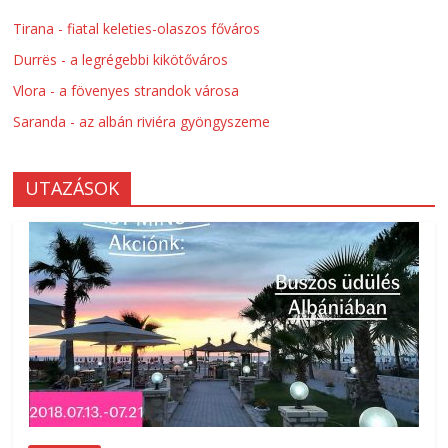
Tirana - fiatal keleties-olaszos főváros
Durrës - a legrégebbi kikötőváros
Vlora - a fövenyes strandok városa
Saranda - az albán riviéra gyöngyszeme
UTAZÁSOK