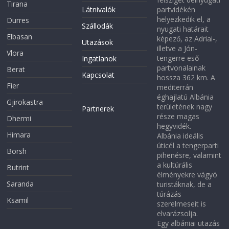
Tirana
Látnivalók
partvidékén
helyezkedik el, a
Durres
Szállodák
nyugati határait
Elbasan
képező, az Adriai-,
Utazások
illetve a Jón-
Vlora
tengerre eső
Ingatlanok
partvonalainak
Berat
Kapcsolat
hossza 362 km. A
Fier
mediterrán
éghajlatú Albánia
Gjirokastra
területének nagy
Partnerek
része magas
Dhermi
hegyvidék.
Himara
Albánia ideális
úticél a tengerparti
Borsh
pihenésre, valamint
a kultúrális
Butrint
élményekre vágyó
Saranda
turistáknak, de a
túrázás
Ksamil
szerelmeseit is
elvarázsolja.
Egy albániai utazás