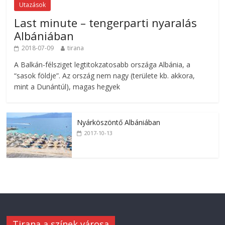
Utazások
Last minute – tengerparti nyaralás
Albániában
2018-07-09
tirana
A Balkán-félsziget legtitokzatosabb országa Albánia, a
“sasok földje”. Az ország nem nagy (területe kb. akkora,
mint a Dunántúl), magas hegyek
Nyárköszöntő Albániában
2017-10-13
Tirana a színek városa