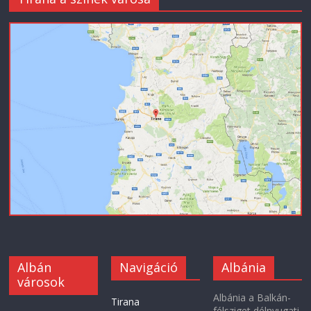
Albán
Navigáció
Albánia
városok
Albánia a Balkán-
Tirana
félsziget délnyugati