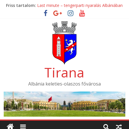
Skip
Friss tartalom:
Last minute – tengerparti nyaralás Albániában
to
Mondial Hotel ****
content
Mak Albania Hotel *****
La Bohème Hotel ****
Tirana International Hotel ****
Tirana
Albánia keleties-olaszos fővárosa