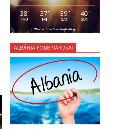
38
37
39
40
°
°
°
°
THU
FRI
SAT
SUN
Weather from OpenWeatherMap
ALBÁNIA FŐBB VÁROSAI
→