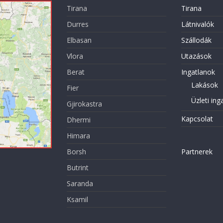
Tirana
Tirana
Durres
Látnivalók
Elbasan
Szállodák
Vlora
Utazások
Berat
Ingatlanok
Lakások
Fier
Üzleti ing
Gjirokastra
Kapcsolat
Dhermi
Himara
Borsh
Partnerek
Butrint
Saranda
Ksamil