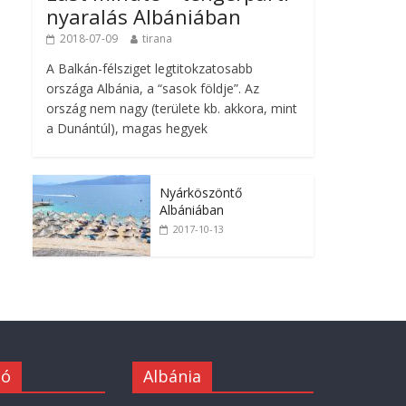
nyaralás Albániában
2018-07-09
tirana
A Balkán-félsziget legtitokzatosabb
országa Albánia, a “sasok földje”. Az
ország nem nagy (területe kb. akkora, mint
a Dunántúl), magas hegyek
Nyárköszöntő
Albániában
2017-10-13
ió
Albánia