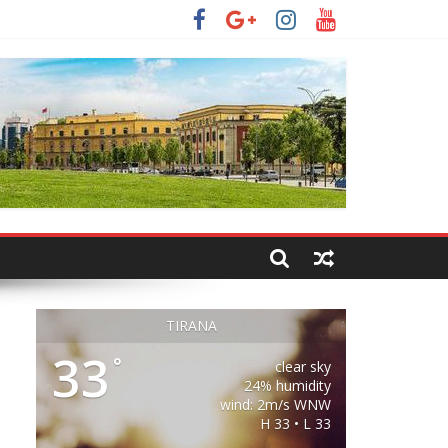
TIRANA
33
°
clear sky
24% humidity
wind: 2m/s WNW
H 33 • L 33