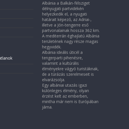
Albánia a Balkán-félsziget
délnyugati partvidékén
helyezkedik el, a nyugati
határait képező, az Adriai-,
illetve a Jón-tengerre eső
partvonalainak hossza 362 km.
A mediterrán éghajlatú Albánia
területének nagy része magas
hegyvidék.
Albánia ideális úticél a
tengerparti pihenésre,
atlanok
valamint a kultúrális
élményekre vágyó turistáknak,
de a túrázás szerelmeseit is
elvarázsolja.
Egy albániai utazás igazi
különleges élmény, olyan
érzést kelt az emberben,
mintha már nem is Európában
járna.