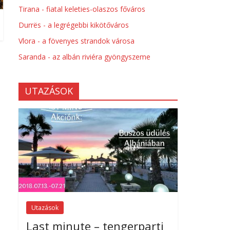
Tirana - fiatal keleties-olaszos főváros
Durrës - a legrégebbi kikötőváros
Vlora - a fövenyes strandok városa
Saranda - az albán riviéra gyöngyszeme
UTAZÁSOK
Utazások
Last minute – tengerparti