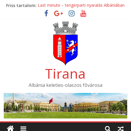
Skip
Friss tartalom:
Last minute – tengerparti nyaralás Albániában
to
Mondial Hotel ****
content
Mak Albania Hotel *****
La Bohème Hotel ****
Tirana International Hotel ****
Tirana
Albánia keleties-olaszos fővárosa