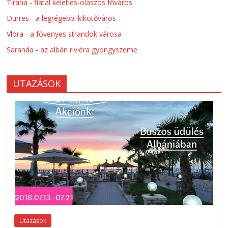
Tirana - fiatal keleties-olaszos főváros
Durrës - a legrégebbi kikötőváros
Vlora - a fövenyes strandok városa
Saranda - az albán riviéra gyöngyszeme
UTAZÁSOK
Utazások