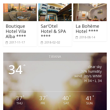
Boutique
Sar’Otel
La Bohème
Hotel Vila
Hotel & SPA
Hotel ****
Alba ****
****
2018-08-14
2017-11-17
2018-02-02
TIRANA
34
°
clear sky
26% humidity
wind: 2m/s WNW
H 34 • L 34
37
37
40
41
°
°
°
°
THU
FRI
SAT
SUN