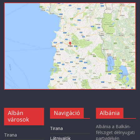
Albán
Navigáció
Albánia
városok
Albánia a Balkán-
Tirana
félsziget délnyugati
Tirana
Látnivalók
partvidékén