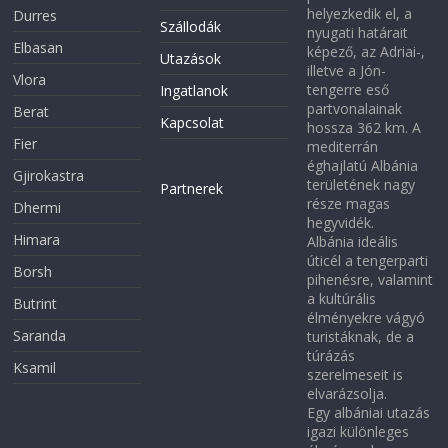
helyezkedik el, a
Durres
Szállodák
nyugati határait
Elbasan
képező, az Adriai-,
Utazások
illetve a Jón-
Vlora
tengerre eső
Ingatlanok
partvonalainak
Berat
Kapcsolat
hossza 362 km. A
Fier
mediterrán
éghajlatú Albánia
Gjirokastra
területének nagy
Partnerek
része magas
Dhermi
hegyvidék.
Himara
Albánia ideális
úticél a tengerparti
Borsh
pihenésre, valamint
a kultúrális
Butrint
élményekre vágyó
Saranda
turistáknak, de a
túrázás
Ksamil
szerelmeseit is
elvarázsolja.
Egy albániai utazás
igazi különleges