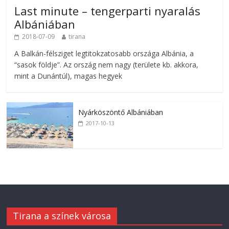
Last minute – tengerparti nyaralás
Albániában
2018-07-09
tirana
A Balkán-félsziget legtitokzatosabb országa Albánia, a
“sasok földje”. Az ország nem nagy (területe kb. akkora,
mint a Dunántúl), magas hegyek
Nyárköszöntő Albániában
2017-10-13
Tirana a színek városa