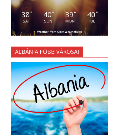
38
40
39
40
°
°
°
°
SAT
SUN
MON
TUE
Weather from OpenWeatherMap
ALBÁNIA FŐBB VÁROSAI