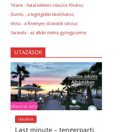
Tirana - fiatal keleties-olaszos főváros
Durrës - a legrégebbi kikötőváros
Vlora - a fövenyes strandok városa
Saranda - az albán riviéra gyöngyszeme
UTAZÁSOK
Utazások
Last minute – tengerparti