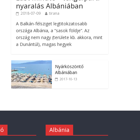
nyaralás Albániában
2018-07-09
tirana
A Balkán-félsziget legtitokzatosabb
országa Albánia, a “sasok földje”. Az
ország nem nagy (területe kb. akkora, mint
a Dunántúl), magas hegyek
Nyárköszöntő
Albániában
2017-10-13
ió
Albánia