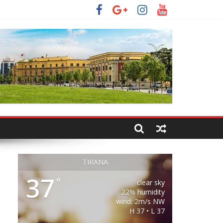
TIRANA
37
°
clear sky
22% humidity
wind: 2m/s NW
H 37 • L 37