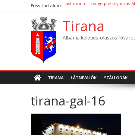
Skip
Friss tartalom:
Last minute – tengerparti nyaralás A
to
Mondial Hotel ****
content
Mak Albania Hotel *****
Tirana
La Bohème Hotel ****
Tirana International Hotel ****
Albánia keleties-olaszos főváro
TIRANA
LÁTNIVALÓK
SZÁLLODÁK
tirana-gal-16