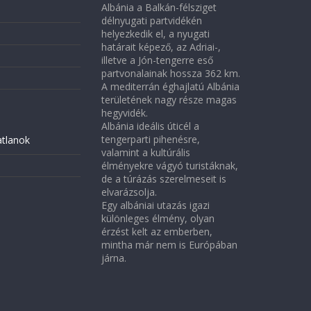
Albánia a Balkán-félsziget
délnyugati partvidékén
helyezkedik el, a nyugati
határait képező, az Adriai-,
illetve a Jón-tengerre eső
partvonalainak hossza 362 km.
A mediterrán éghajlatú Albánia
területének nagy része magas
hegyvidék.
Albánia ideális úticél a
tengerparti pihenésre,
atlanok
valamint a kultúrális
élményekre vágyó turistáknak,
de a túrázás szerelmeseit is
elvarázsolja.
Egy albániai utazás igazi
különleges élmény, olyan
érzést kelt az emberben,
mintha már nem is Európában
járna.