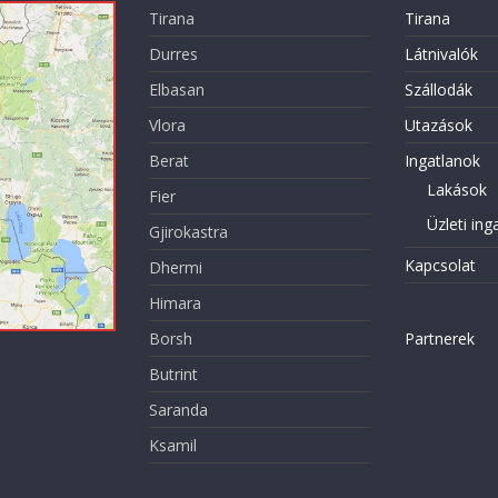
Tirana
Tirana
Durres
Látnivalók
Elbasan
Szállodák
Vlora
Utazások
Berat
Ingatlanok
Lakások
Fier
Üzleti ing
Gjirokastra
Kapcsolat
Dhermi
Himara
Borsh
Partnerek
Butrint
Saranda
Ksamil