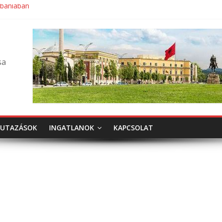
lbániában
sa
UTAZÁSOK
INGATLANOK
KAPCSOLAT