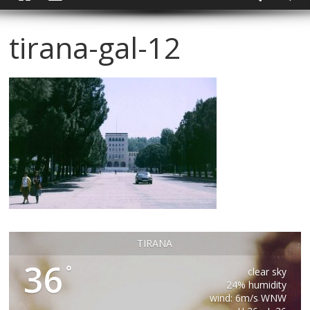
tirana-gal-12
TIRANA
36
°
clear sky
24% humidity
wind: 6m/s WNW