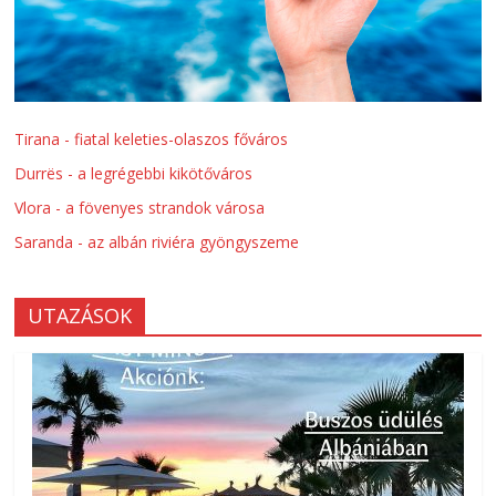
Tirana - fiatal keleties-olaszos főváros
Durrës - a legrégebbi kikötőváros
Vlora - a fövenyes strandok városa
Saranda - az albán riviéra gyöngyszeme
UTAZÁSOK