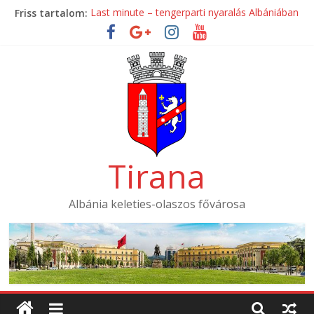
Skip
Friss tartalom:
Last minute – tengerparti nyaralás Albániában
to
Mondial Hotel ****
content
Mak Albania Hotel *****
La Bohème Hotel ****
Tirana International Hotel ****
Tirana
Albánia keleties-olaszos fővárosa