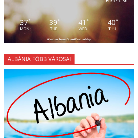
H 36 • L 36
37
39
41
40
°
°
°
°
MON
TUE
WED
THU
Weather from OpenWeatherMap
ALBÁNIA FŐBB VÁROSAI