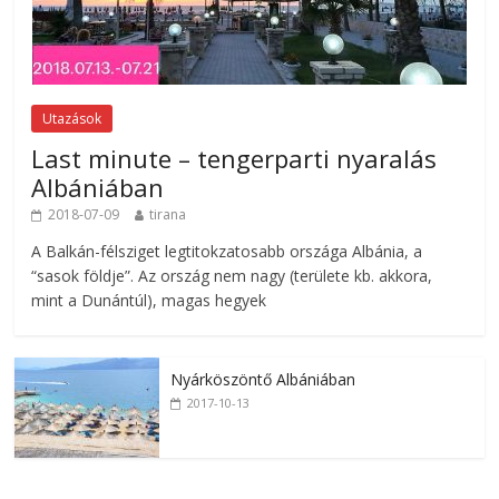
Utazások
Last minute – tengerparti nyaralás
Albániában
2018-07-09
tirana
A Balkán-félsziget legtitokzatosabb országa Albánia, a
“sasok földje”. Az ország nem nagy (területe kb. akkora,
mint a Dunántúl), magas hegyek
Nyárköszöntő Albániában
2017-10-13