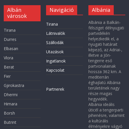
Albán
Navigáció
Albánia
városok
Albánia a Balkán-
Tirana
félsziget délnyugati
Tirana
Látnivalók
partvidékén
helyezkedik el, a
Durres
Szállodák
nyugati határait
Elbasan
képező, az Adriai-,
Utazások
illetve a Jón-
Vlora
tengerre eső
Ingatlanok
partvonalainak
Berat
Kapcsolat
hossza 362 km. A
Fier
mediterrán
éghajlatú Albánia
Gjirokastra
területének nagy
Partnerek
része magas
Dhermi
hegyvidék.
Himara
Albánia ideális
úticél a tengerparti
Borsh
pihenésre, valamint
a kultúrális
Butrint
élményekre vágyó