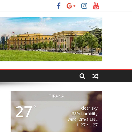
TIRANA
27
°
clear sky
38% humidity
wind: 2m/s ENE
H 27 • L 27