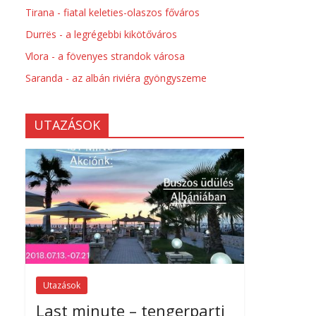
Tirana - fiatal keleties-olaszos főváros
Durrës - a legrégebbi kikötőváros
Vlora - a fövenyes strandok városa
Saranda - az albán riviéra gyöngyszeme
UTAZÁSOK
Utazások
Last minute – tengerparti