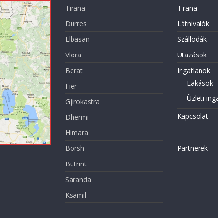
Tirana
Tirana
Durres
Látnivalók
Elbasan
Szállodák
Vlora
Utazások
Berat
Ingatlanok
Lakások
Fier
Üzleti ing
Gjirokastra
Kapcsolat
Dhermi
Himara
Borsh
Partnerek
Butrint
Saranda
Ksamil