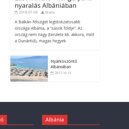
nyaralás Albániában
2018-07-09
tirana
A Balkán-félsziget legtitokzatosabb
országa Albánia, a “sasok földje”. Az
ország nem nagy (területe kb. akkora, mint
a Dunántúl), magas hegyek
Nyárköszöntő
Albániában
2017-10-13
ió
Albánia