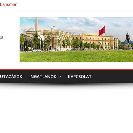
lbániában
sa
UTAZÁSOK
INGATLANOK
KAPCSOLAT