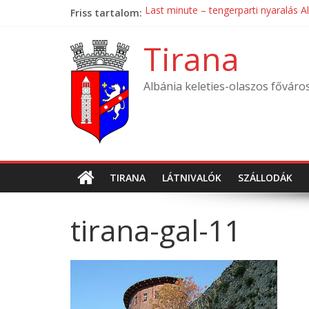
Skip
Friss tartalom:
Last minute – tengerparti nyaralás A
to
Mondial Hotel ****
content
Mak Albania Hotel *****
Tirana
La Bohème Hotel ****
Tirana International Hotel ****
Albánia keleties-olaszos főváro
TIRANA
LÁTNIVALÓK
SZÁLLODÁK
tirana-gal-11