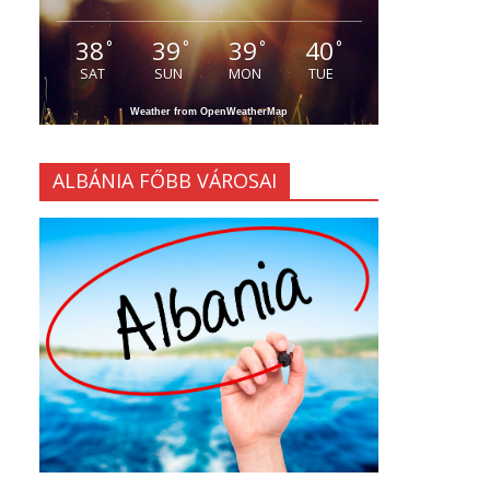
38
39
39
40
°
°
°
°
SAT
SUN
MON
TUE
Weather from OpenWeatherMap
ALBÁNIA FŐBB VÁROSAI