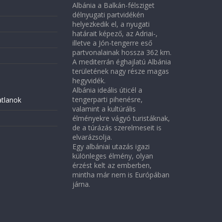
Albánia a Balkán-félsziget
délnyugati partvidékén
helyezkedik el, a nyugati
határait képező, az Adriai-,
illetve a Jón-tengerre eső
partvonalainak hossza 362 km.
A mediterrán éghajlatú Albánia
területének nagy része magas
hegyvidék.
Albánia ideális úticél a
tengerparti pihenésre,
atlanok
valamint a kultúrális
élményekre vágyó turistáknak,
de a túrázás szerelmeseit is
elvarázsolja.
Egy albániai utazás igazi
különleges élmény, olyan
érzést kelt az emberben,
mintha már nem is Európában
járna.