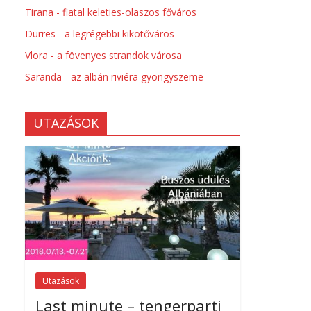
Tirana - fiatal keleties-olaszos főváros
Durrës - a legrégebbi kikötőváros
Vlora - a fövenyes strandok városa
Saranda - az albán riviéra gyöngyszeme
UTAZÁSOK
Utazások
Last minute – tengerparti