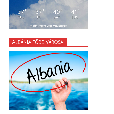
37
37
40
41
°
°
°
°
THU
FRI
SAT
SUN
Weather from OpenWeatherMap
ALBÁNIA FŐBB VÁROSAI