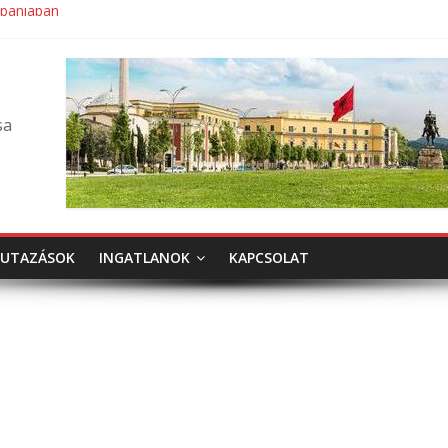
lbániában
sa
UTAZÁSOK
INGATLANOK
KAPCSOLAT