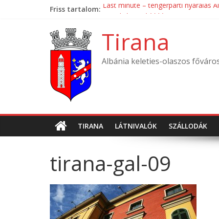
Skip
Friss tartalom:
Last minute – tengerparti nyaralás A
to
Mondial Hotel ****
content
Mak Albania Hotel *****
Tirana
La Bohème Hotel ****
Tirana International Hotel ****
Albánia keleties-olaszos főváro
TIRANA
LÁTNIVALÓK
SZÁLLODÁK
tirana-gal-09