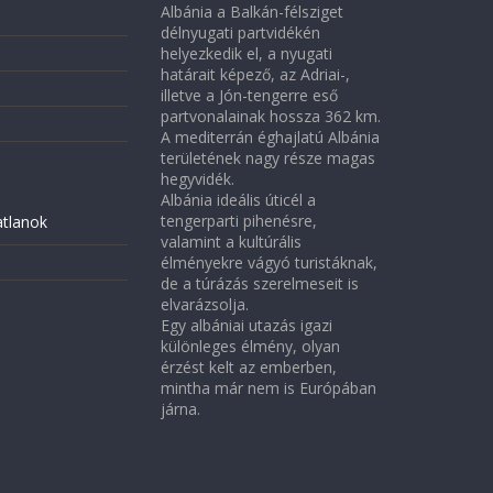
Albánia a Balkán-félsziget
délnyugati partvidékén
helyezkedik el, a nyugati
határait képező, az Adriai-,
illetve a Jón-tengerre eső
partvonalainak hossza 362 km.
A mediterrán éghajlatú Albánia
területének nagy része magas
hegyvidék.
Albánia ideális úticél a
tengerparti pihenésre,
atlanok
valamint a kultúrális
élményekre vágyó turistáknak,
de a túrázás szerelmeseit is
elvarázsolja.
Egy albániai utazás igazi
különleges élmény, olyan
érzést kelt az emberben,
mintha már nem is Európában
járna.