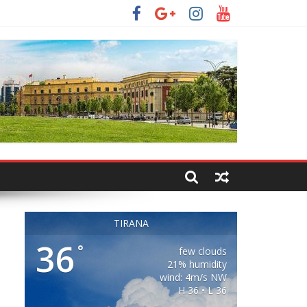
TIRANA
36
°
few clouds
21% humidity
wind: 4m/s NW
H 36 • L 36