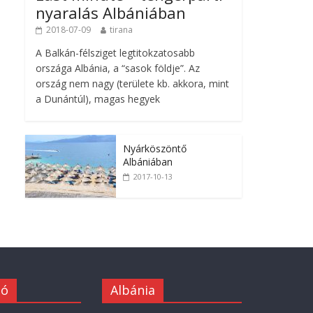
nyaralás Albániában
2018-07-09
tirana
A Balkán-félsziget legtitokzatosabb
országa Albánia, a “sasok földje”. Az
ország nem nagy (területe kb. akkora, mint
a Dunántúl), magas hegyek
Nyárköszöntő
Albániában
2017-10-13
ió
Albánia