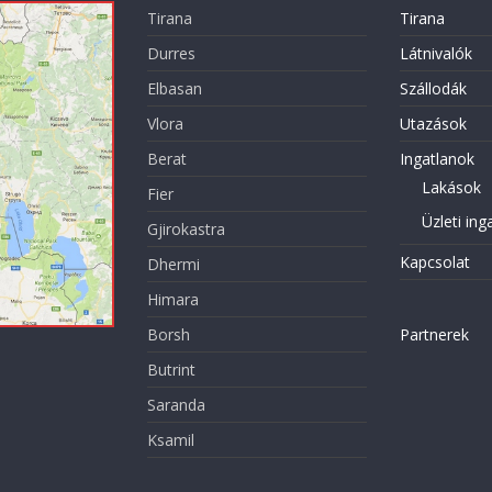
Tirana
Tirana
Durres
Látnivalók
Elbasan
Szállodák
Vlora
Utazások
Berat
Ingatlanok
Lakások
Fier
Üzleti ing
Gjirokastra
Kapcsolat
Dhermi
Himara
Borsh
Partnerek
Butrint
Saranda
Ksamil