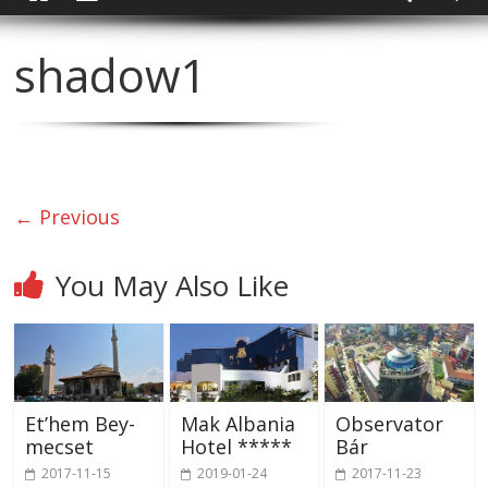
shadow1
← Previous
You May Also Like
Et’hem Bey-
Mak Albania
Observator
mecset
Hotel *****
Bár
2017-11-15
2019-01-24
2017-11-23