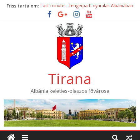
Skip
Friss tartalom:
Last minute – tengerparti nyaralás Albániában
to
Mondial Hotel ****
content
Mak Albania Hotel *****
La Bohème Hotel ****
Tirana International Hotel ****
Tirana
Albánia keleties-olaszos fővárosa