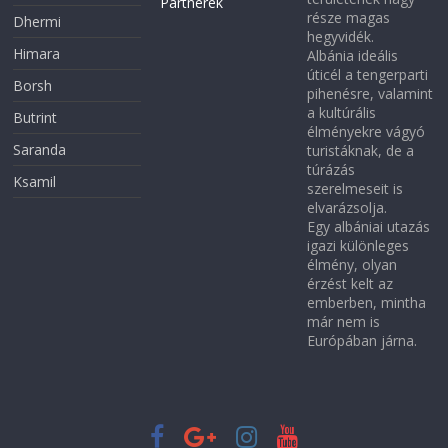
Partnerek
része magas
Dhermi
hegyvidék.
Himara
Albánia ideális
úticél a tengerparti
Borsh
pihenésre, valamint
a kultúrális
Butrint
élményekre vágyó
Saranda
turistáknak, de a
túrázás
Ksamil
szerelmeseit is
elvarázsolja.
Egy albániai utazás
igazi különleges
élmény, olyan
érzést kelt az
emberben, mintha
már nem is
Európában járna.