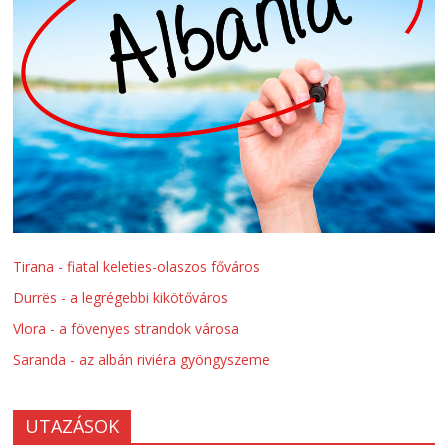
Tirana - fiatal keleties-olaszos főváros
Durrës - a legrégebbi kikötőváros
Vlora - a fövenyes strandok városa
Saranda - az albán riviéra gyöngyszeme
UTAZÁSOK