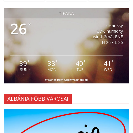
TIRANA
26
°
clear sky
37% humidity
wind: 2m/s ENE
H 26 • L 26
39
38
40
41
°
°
°
°
SUN
MON
TUE
WED
Weather from OpenWeatherMap
ALBÁNIA FŐBB VÁROSAI