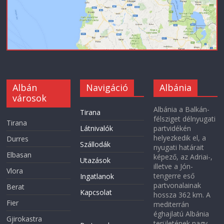
Albán
Navigáció
Albánia
városok
Albánia a Balkán-
Tirana
félsziget délnyugati
Tirana
Látnivalók
partvidékén
helyezkedik el, a
Durres
Szállodák
nyugati határait
Elbasan
képező, az Adriai-,
Utazások
illetve a Jón-
Vlora
tengerre eső
Ingatlanok
partvonalainak
Berat
Kapcsolat
hossza 362 km. A
Fier
mediterrán
éghajlatú Albánia
Gjirokastra
területének nagy