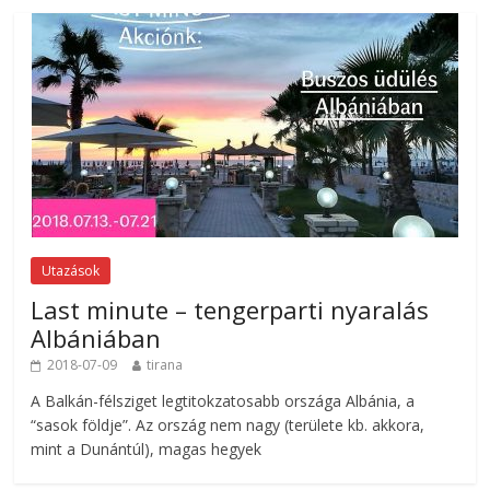
Utazások
Last minute – tengerparti nyaralás
Albániában
2018-07-09
tirana
A Balkán-félsziget legtitokzatosabb országa Albánia, a
“sasok földje”. Az ország nem nagy (területe kb. akkora,
mint a Dunántúl), magas hegyek