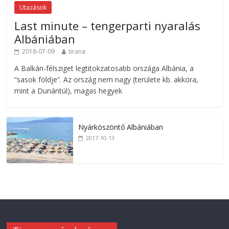
Utazások
Last minute – tengerparti nyaralás
Albániában
2018-07-09
tirana
A Balkán-félsziget legtitokzatosabb országa Albánia, a
“sasok földje”. Az ország nem nagy (területe kb. akkora,
mint a Dunántúl), magas hegyek
Nyárköszöntő Albániában
2017-10-13