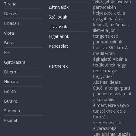
félsziget délnyugati
Tirana
Látnivalók
partvidékén
helyezkedik el, a
Durres
Szállodák
nyugati határait
Elbasan
képező, az Adriai-,
Utazások
illetve a Jón-
Vlora
tengerre eső
Ingatlanok
partvonalainak
Berat
Kapcsolat
hossza 362 km. A
Fier
mediterrán
éghajlatú Albánia
Gjirokastra
területének nagy
Partnerek
része magas
Dhermi
hegyvidék.
Himara
Albánia ideális
úticél a tengerparti
Borsh
pihenésre, valamint
a kultúrális
Butrint
élményekre vágyó
Saranda
turistáknak, de a
túrázás
Ksamil
szerelmeseit is
elvarázsolja.
Egy albániai utazás