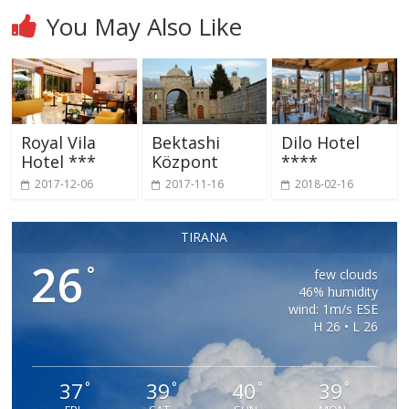
You May Also Like
Royal Vila
Bektashi
Dilo Hotel
Hotel ***
Központ
****
2017-12-06
2017-11-16
2018-02-16
TIRANA
26
°
few clouds
46% humidity
wind: 1m/s ESE
H 26 • L 26
37
39
40
39
°
°
°
°