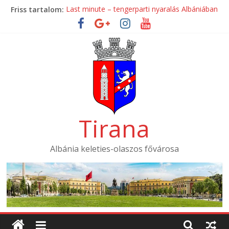
Skip
Friss tartalom:
Last minute – tengerparti nyaralás Albániában
to
Mondial Hotel ****
content
Mak Albania Hotel *****
La Bohème Hotel ****
Tirana International Hotel ****
Tirana
Albánia keleties-olaszos fővárosa