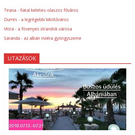
Tirana - fiatal keleties-olaszos főváros
Durrës - a legrégebbi kikötőváros
Vlora - a fövenyes strandok városa
Saranda - az albán riviéra gyöngyszeme
UTAZÁSOK