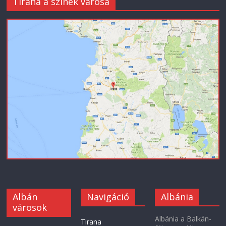
Tirana a színek városa
Albán
Navigáció
Albánia
városok
Albánia a Balkán-
Tirana