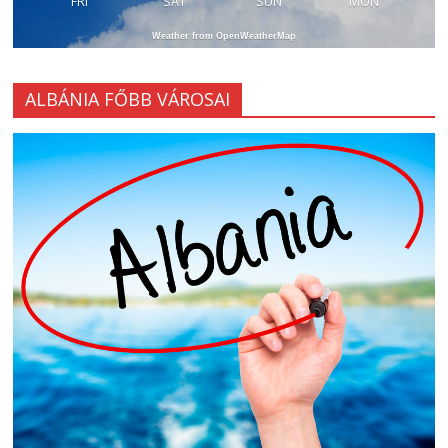
FRI
SAT
SUN
MON
Weather from OpenWeatherMap
ALBÁNIA FŐBB VÁROSAI