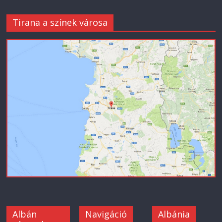
Tirana a színek városa
Albán
Navigáció
Albánia