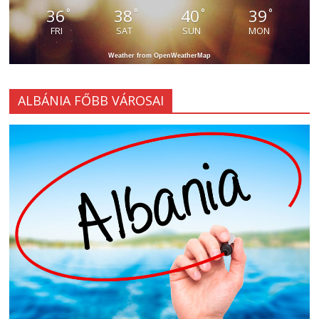
36
38
40
39
°
°
°
°
FRI
SAT
SUN
MON
Weather from OpenWeatherMap
ALBÁNIA FŐBB VÁROSAI