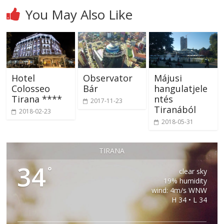
You May Also Like
Hotel
Observator
Májusi
Colosseo
Bár
hangulatjele
Tirana ****
ntés
2017-11-23
Tiranából
2018-02-23
2018-05-31
TIRANA
34
°
clear sky
19% humidity
wind: 4m/s WNW
H 34 • L 34