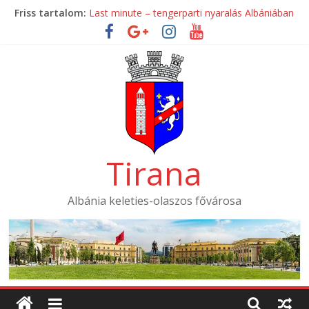
Skip
Friss tartalom:
Last minute – tengerparti nyaralás Albániában
to
Mondial Hotel ****
content
Mak Albania Hotel *****
La Bohème Hotel ****
Tirana International Hotel ****
Tirana
Albánia keleties-olaszos fővárosa