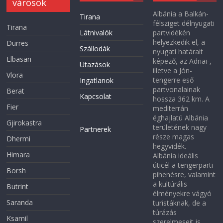
városok
Albánia a Balkán-
Tirana
félsziget délnyugati
Tirana
Látnivalók
partvidékén
helyezkedik el, a
Durres
Szállodák
nyugati határait
Elbasan
képező, az Adriai-,
Utazások
illetve a Jón-
Vlora
tengerre eső
Ingatlanok
partvonalainak
Berat
Kapcsolat
hossza 362 km. A
Fier
mediterrán
éghajlatú Albánia
Gjirokastra
területének nagy
Partnerek
része magas
Dhermi
hegyvidék.
Himara
Albánia ideális
úticél a tengerparti
Borsh
pihenésre, valamint
a kultúrális
Butrint
élményekre vágyó
Saranda
turistáknak, de a
túrázás
Ksamil
szerelmeseit is