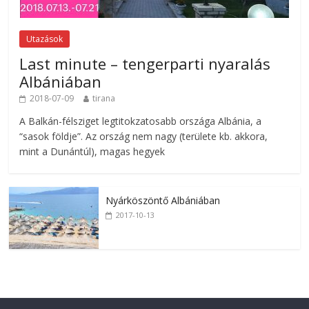
Utazások
Last minute – tengerparti nyaralás
Albániában
2018-07-09
tirana
A Balkán-félsziget legtitokzatosabb országa Albánia, a
“sasok földje”. Az ország nem nagy (területe kb. akkora,
mint a Dunántúl), magas hegyek
Nyárköszöntő Albániában
2017-10-13