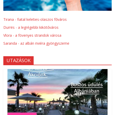
Tirana - fiatal keleties-olaszos főváros
Durrës - a legrégebbi kikötőváros
Vlora - a fövenyes strandok városa
Saranda - az albán riviéra gyöngyszeme
UTAZÁSOK