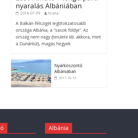
nyaralás Albániában
2018-07-09
tirana
A Balkán-félsziget legtitokzatosabb
országa Albánia, a “sasok földje”. Az
ország nem nagy (területe kb. akkora, mint
a Dunántúl), magas hegyek
Nyárköszöntő
Albániában
2017-10-13
ió
Albánia