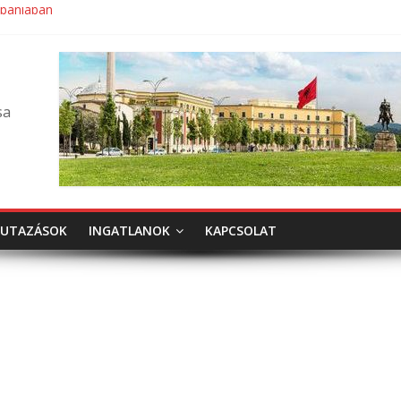
lbániában
sa
UTAZÁSOK
INGATLANOK
KAPCSOLAT