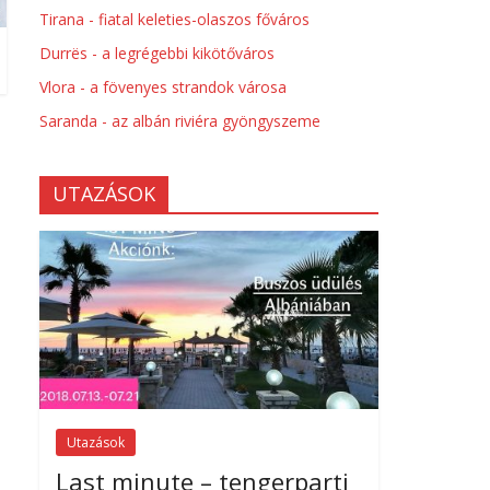
Tirana - fiatal keleties-olaszos főváros
Durrës - a legrégebbi kikötőváros
Vlora - a fövenyes strandok városa
Saranda - az albán riviéra gyöngyszeme
UTAZÁSOK
Utazások
Last minute – tengerparti