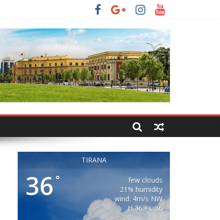
TIRANA
36
°
few clouds
21% humidity
wind: 4m/s NW
H 36 • L 36