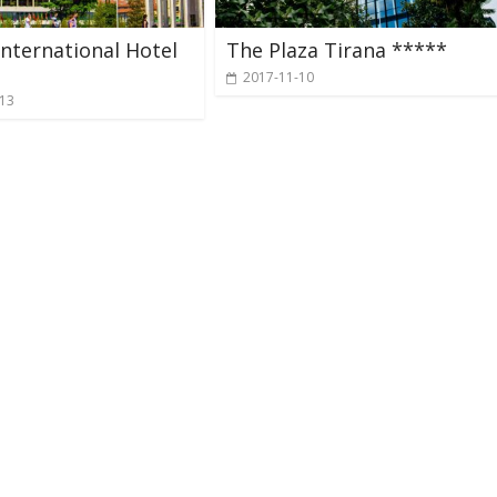
International Hotel
The Plaza Tirana *****
2017-11-10
-13