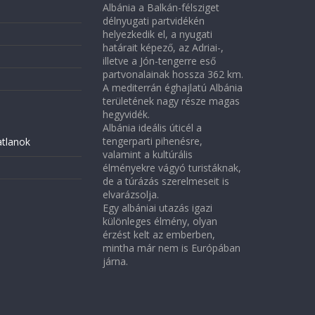
Albánia a Balkán-félsziget
délnyugati partvidékén
helyezkedik el, a nyugati
határait képező, az Adriai-,
illetve a Jón-tengerre eső
partvonalainak hossza 362 km.
A mediterrán éghajlatú Albánia
területének nagy része magas
hegyvidék.
Albánia ideális úticél a
tengerparti pihenésre,
atlanok
valamint a kultúrális
élményekre vágyó turistáknak,
de a túrázás szerelmeseit is
elvarázsolja.
Egy albániai utazás igazi
különleges élmény, olyan
érzést kelt az emberben,
mintha már nem is Európában
járna.