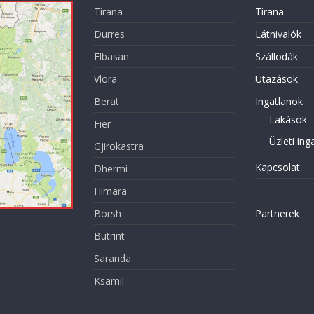
Tirana
Tirana
Durres
Látnivalók
Elbasan
Szállodák
Vlora
Utazások
Berat
Ingatlanok
Lakások
Fier
Üzleti ing
Gjirokastra
Kapcsolat
Dhermi
Himara
Borsh
Partnerek
Butrint
Saranda
Ksamil