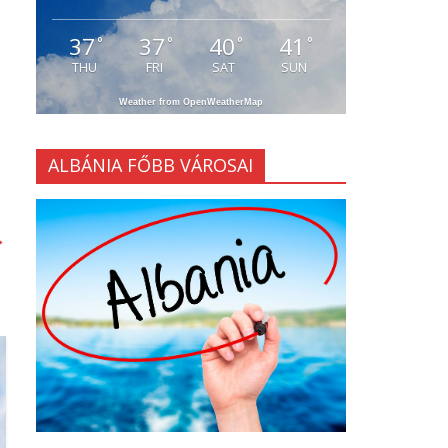
37
37
40
41
°
°
°
°
THU
FRI
SAT
SUN
Weather from OpenWeatherMap
ALBÁNIA FŐBB VÁROSAI
→