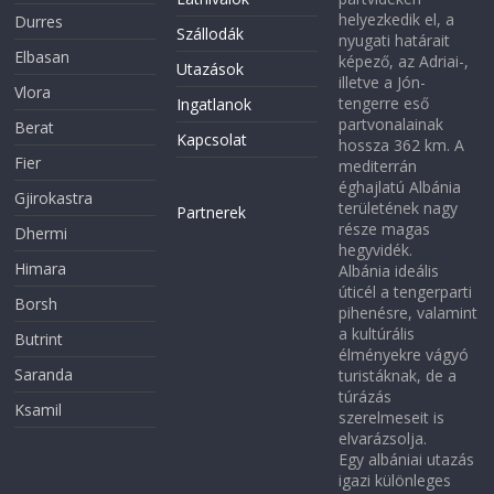
helyezkedik el, a
Durres
Szállodák
nyugati határait
Elbasan
képező, az Adriai-,
Utazások
illetve a Jón-
Vlora
tengerre eső
Ingatlanok
partvonalainak
Berat
Kapcsolat
hossza 362 km. A
Fier
mediterrán
éghajlatú Albánia
Gjirokastra
területének nagy
Partnerek
része magas
Dhermi
hegyvidék.
Himara
Albánia ideális
úticél a tengerparti
Borsh
pihenésre, valamint
a kultúrális
Butrint
élményekre vágyó
Saranda
turistáknak, de a
túrázás
Ksamil
szerelmeseit is
elvarázsolja.
Egy albániai utazás
igazi különleges