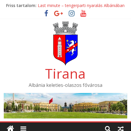
Skip
Friss tartalom:
Last minute – tengerparti nyaralás Albániában
to
Mondial Hotel ****
content
Mak Albania Hotel *****
La Bohème Hotel ****
Tirana International Hotel ****
Tirana
Albánia keleties-olaszos fővárosa