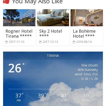
You May Also Like
Rogner Hotel
Sky 2 Hotel
La Bohème
Tirana *****
****
Hotel ****
2017-11-10
2017-12-13
2018-08-14
TIRANA
26
°
few clouds
46% humidity
wind: 1m/s ESE
H 26 • L 26
37
39
40
39
°
°
°
°
FRI
SAT
SUN
MON