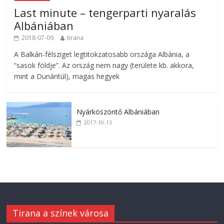
Last minute – tengerparti nyaralás
Albániában
2018-07-09
tirana
A Balkán-félsziget legtitokzatosabb országa Albánia, a
“sasok földje”. Az ország nem nagy (területe kb. akkora,
mint a Dunántúl), magas hegyek
Nyárköszöntő Albániában
2017-10-13
Tirana a színek városa