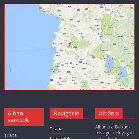
Albán
Navigáció
Albánia
városok
Albánia a Balkán-
Tirana
félsziget délnyugati
Tirana
Látnivalók
partvidékén