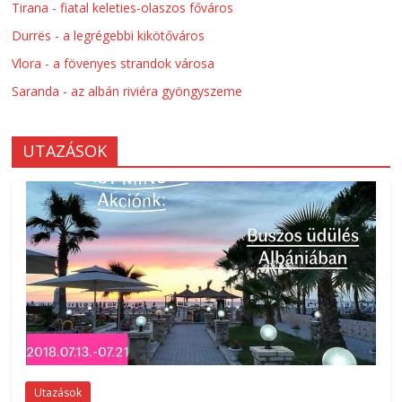
Tirana - fiatal keleties-olaszos főváros
Durrës - a legrégebbi kikötőváros
Vlora - a fövenyes strandok városa
Saranda - az albán riviéra gyöngyszeme
UTAZÁSOK
Utazások