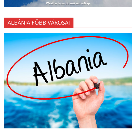
Weather from OpenWeatherMap
ALBÁNIA FŐBB VÁROSAI