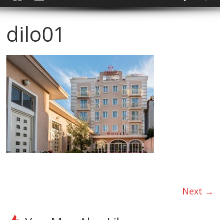
dilo01
Next →