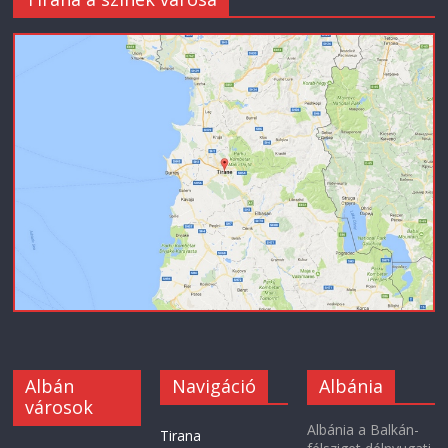
Albán
Navigáció
Albánia
városok
Albánia a Balkán-
Tirana