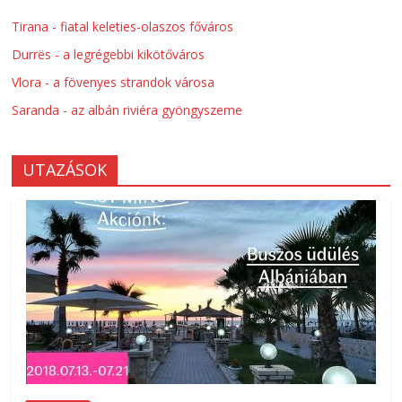
Tirana - fiatal keleties-olaszos főváros
Durrës - a legrégebbi kikötőváros
Vlora - a fövenyes strandok városa
Saranda - az albán riviéra gyöngyszeme
UTAZÁSOK