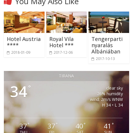
You May Also Like
Hotel Austria
Royal Vila
Tengerparti
****
Hotel ***
nyaralás
Albániában
2018-01-09
2017-12-06
2017-10-13
TIRANA
34
°
clear sky
26% humidity
wind: 2m/s WNW
H 34 • L 34
37
37
40
41
°
°
°
°
THU
FRI
SAT
SUN