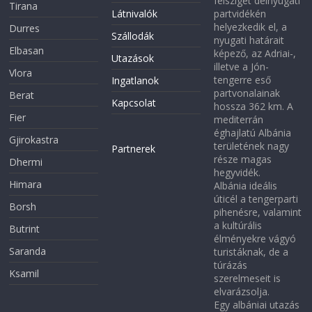
félsziget délnyugati
Tirana
Látnivalók
partvidékén
helyezkedik el, a
Durres
Szállodák
nyugati határait
Elbasan
képező, az Adriai-,
Utazások
illetve a Jón-
Vlora
tengerre eső
Ingatlanok
partvonalainak
Berat
Kapcsolat
hossza 362 km. A
Fier
mediterrán
éghajlatú Albánia
Gjirokastra
területének nagy
Partnerek
része magas
Dhermi
hegyvidék.
Himara
Albánia ideális
úticél a tengerparti
Borsh
pihenésre, valamint
a kultúrális
Butrint
élményekre vágyó
Saranda
turistáknak, de a
túrázás
Ksamil
szerelmeseit is
elvarázsolja.
Egy albániai utazás