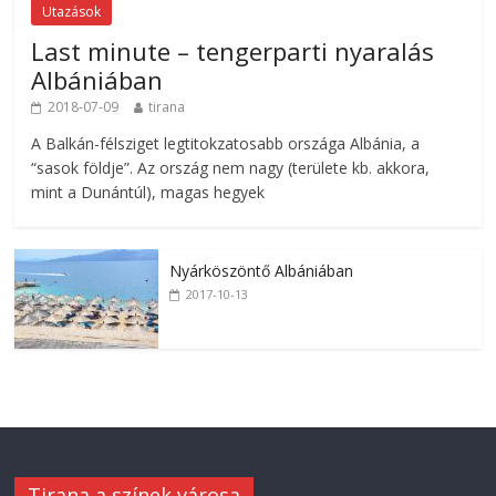
Utazások
Last minute – tengerparti nyaralás
Albániában
2018-07-09
tirana
A Balkán-félsziget legtitokzatosabb országa Albánia, a
“sasok földje”. Az ország nem nagy (területe kb. akkora,
mint a Dunántúl), magas hegyek
Nyárköszöntő Albániában
2017-10-13
Tirana a színek városa