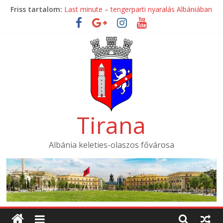
Skip
Friss tartalom:
Last minute – tengerparti nyaralás Albániában
to
Mondial Hotel ****
content
Mak Albania Hotel *****
La Bohème Hotel ****
Tirana International Hotel ****
Tirana
Albánia keleties-olaszos fővárosa