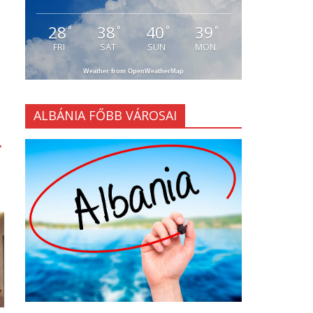
28
38
40
39
°
°
°
°
FRI
SAT
SUN
MON
Weather from OpenWeatherMap
ALBÁNIA FŐBB VÁROSAI
→