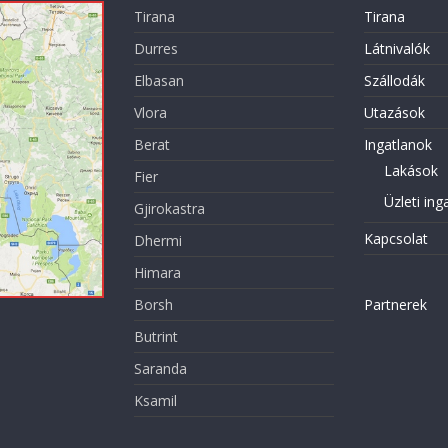
Tirana
Tirana
Durres
Látnivalók
Elbasan
Szállodák
Vlora
Utazások
Berat
Ingatlanok
Lakások
Fier
Üzleti ing
Gjirokastra
Kapcsolat
Dhermi
Himara
Borsh
Partnerek
Butrint
Saranda
Ksamil