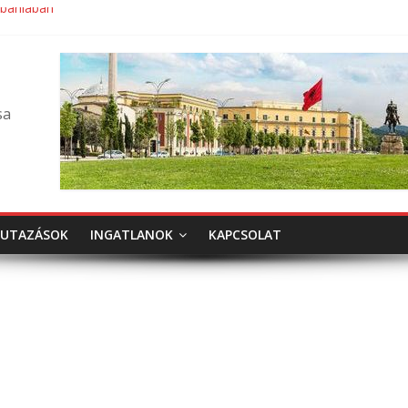
lbániában
sa
UTAZÁSOK
INGATLANOK
KAPCSOLAT