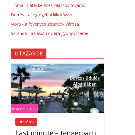
Tirana - fiatal keleties-olaszos főváros
Durrës - a legrégebbi kikötőváros
Vlora - a fövenyes strandok városa
Saranda - az albán riviéra gyöngyszeme
UTAZÁSOK
Utazások
Last minute – tengerparti