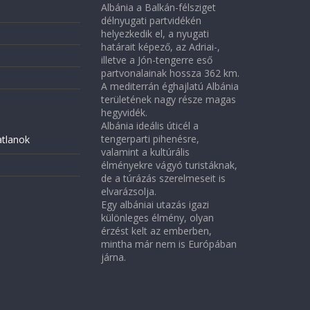
Albánia a Balkán-félsziget
délnyugati partvidékén
helyezkedik el, a nyugati
határait képező, az Adriai-,
illetve a Jón-tengerre eső
partvonalainak hossza 362 km.
A mediterrán éghajlatú Albánia
területének nagy része magas
hegyvidék.
Albánia ideális úticél a
tengerparti pihenésre,
atlanok
valamint a kultúrális
élményekre vágyó turistáknak,
de a túrázás szerelmeseit is
elvarázsolja.
Egy albániai utazás igazi
különleges élmény, olyan
érzést kelt az emberben,
mintha már nem is Európában
járna.