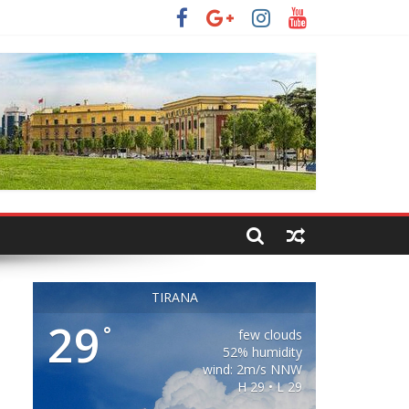
TIRANA
29
°
few clouds
52% humidity
wind: 2m/s NNW
H 29 • L 29