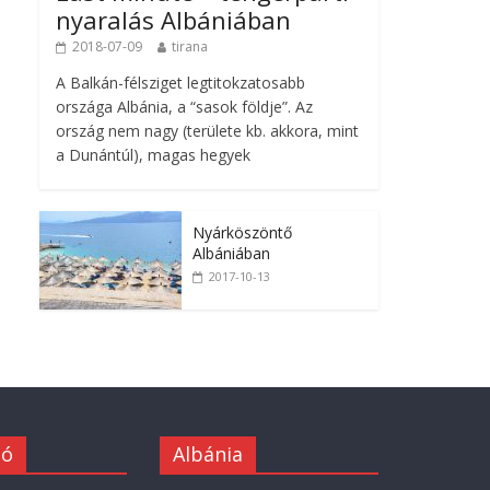
nyaralás Albániában
2018-07-09
tirana
A Balkán-félsziget legtitokzatosabb
országa Albánia, a “sasok földje”. Az
ország nem nagy (területe kb. akkora, mint
a Dunántúl), magas hegyek
Nyárköszöntő
Albániában
2017-10-13
ió
Albánia