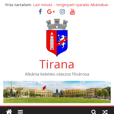
Skip
Friss tartalom:
Last minute – tengerparti nyaralás Albániában
to
Mondial Hotel ****
content
Mak Albania Hotel *****
La Bohème Hotel ****
Tirana International Hotel ****
Tirana
Albánia keleties-olaszos fővárosa