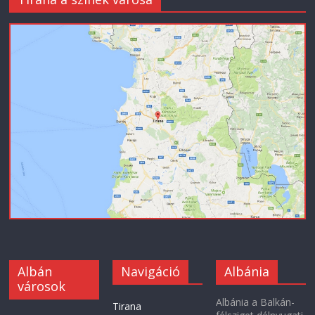
Albán
Navigáció
Albánia
városok
Albánia a Balkán-
Tirana