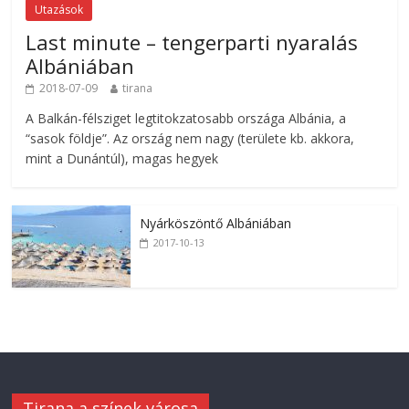
Utazások
Last minute – tengerparti nyaralás
Albániában
2018-07-09
tirana
A Balkán-félsziget legtitokzatosabb országa Albánia, a
“sasok földje”. Az ország nem nagy (területe kb. akkora,
mint a Dunántúl), magas hegyek
Nyárköszöntő Albániában
2017-10-13
Tirana a színek városa