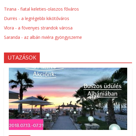
Tirana - fiatal keleties-olaszos főváros
Durrës - a legrégebbi kikötőváros
Vlora - a fövenyes strandok városa
Saranda - az albán riviéra gyöngyszeme
UTAZÁSOK