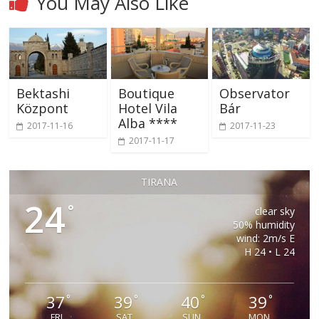
You May Also Like
Bektashi
Boutique
Observator
Központ
Hotel Vila
Bár
Alba ****
2017-11-16
2017-11-23
2017-11-17
TIRANA
24
°
clear sky
50% humidity
wind: 2m/s E
H 24 • L 24
37
39
40
39
°
°
°
°
FRI
SAT
SUN
MON