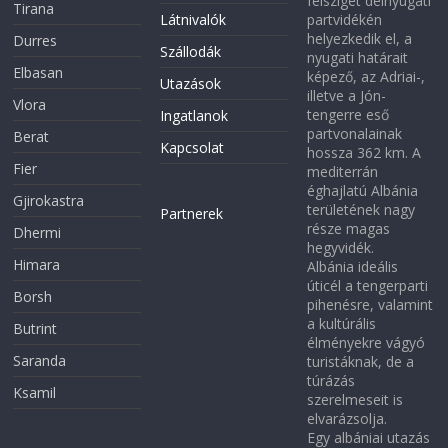
félsziget délnyugati
Tirana
Látnivalók
partvidékén
helyezkedik el, a
Durres
Szállodák
nyugati határait
Elbasan
képező, az Adriai-,
Utazások
illetve a Jón-
Vlora
tengerre eső
Ingatlanok
partvonalainak
Berat
Kapcsolat
hossza 362 km. A
Fier
mediterrán
éghajlatú Albánia
Gjirokastra
területének nagy
Partnerek
része magas
Dhermi
hegyvidék.
Himara
Albánia ideális
úticél a tengerparti
Borsh
pihenésre, valamint
a kultúrális
Butrint
élményekre vágyó
Saranda
turistáknak, de a
túrázás
Ksamil
szerelmeseit is
elvarázsolja.
Egy albániai utazás