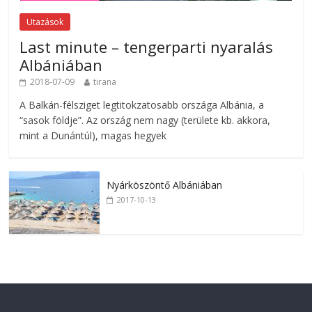
Utazások
Last minute – tengerparti nyaralás
Albániában
2018-07-09
tirana
A Balkán-félsziget legtitokzatosabb országa Albánia, a
“sasok földje”. Az ország nem nagy (területe kb. akkora,
mint a Dunántúl), magas hegyek
Nyárköszöntő Albániában
2017-10-13