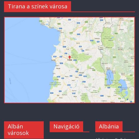
Tirana a színek városa
Albán
Navigáció
Albánia
városok