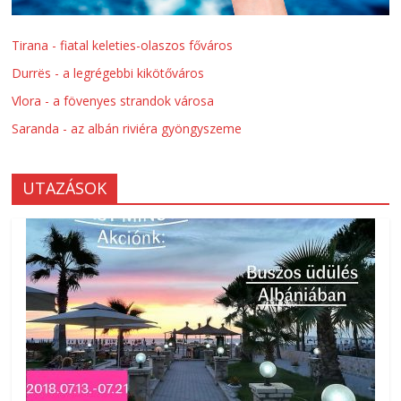
Tirana - fiatal keleties-olaszos főváros
Durrës - a legrégebbi kikötőváros
Vlora - a fövenyes strandok városa
Saranda - az albán riviéra gyöngyszeme
UTAZÁSOK