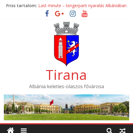
Skip
Friss tartalom:
Last minute – tengerparti nyaralás Albániában
to
Mondial Hotel ****
content
Mak Albania Hotel *****
La Bohème Hotel ****
Tirana International Hotel ****
Tirana
Albánia keleties-olaszos fővárosa