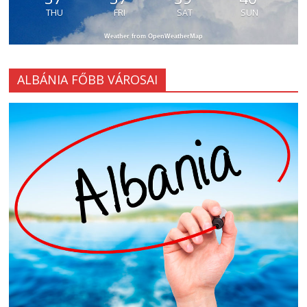
THU
FRI
SAT
SUN
Weather from OpenWeatherMap
ALBÁNIA FŐBB VÁROSAI