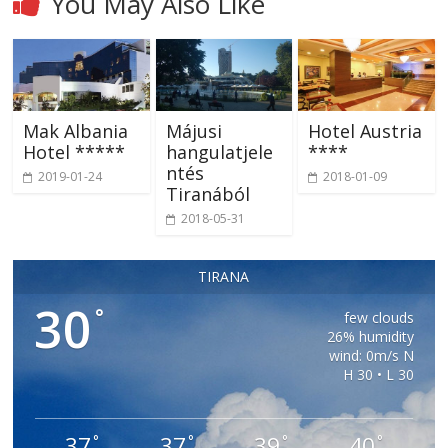
You May Also Like
Mak Albania
Májusi
Hotel Austria
Hotel *****
hangulatjele
****
ntés
2019-01-24
2018-01-09
Tiranából
2018-05-31
TIRANA
30
°
few clouds
26% humidity
wind: 0m/s N
H 30 • L 30
37
37
39
40
°
°
°
°