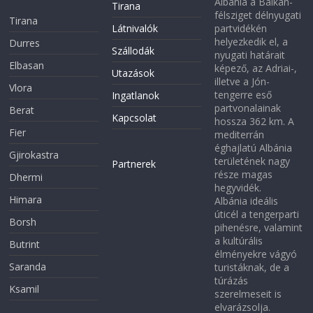
Albánia a Balkán-
Tirana
félsziget délnyugati
Tirana
Látnivalók
partvidékén
helyezkedik el, a
Durres
Szállodák
nyugati határait
Elbasan
képező, az Adriai-,
Utazások
illetve a Jón-
Vlora
tengerre eső
Ingatlanok
partvonalainak
Berat
Kapcsolat
hossza 362 km. A
Fier
mediterrán
éghajlatú Albánia
Gjirokastra
területének nagy
Partnerek
része magas
Dhermi
hegyvidék.
Himara
Albánia ideális
úticél a tengerparti
Borsh
pihenésre, valamint
a kultúrális
Butrint
élményekre vágyó
Saranda
turistáknak, de a
túrázás
Ksamil
szerelmeseit is
elvarázsolja.