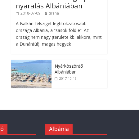
nyaralás Albániában
2018-07-09
tirana
A Balkán-félsziget legtitokzatosabb
országa Albánia, a “sasok földje”. Az
ország nem nagy (területe kb. akkora, mint
a Dunántúl), magas hegyek
Nyárköszöntő
Albániában
2017-10-13
ió
Albánia