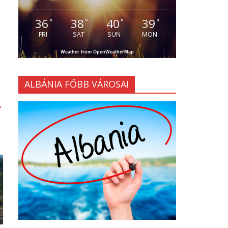
36
38
40
39
°
°
°
°
FRI
SAT
SUN
MON
Weather from OpenWeatherMap
ALBÁNIA FŐBB VÁROSAI
→