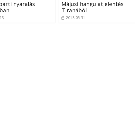
arti nyaralás
Májusi hangulatjelentés
ában
Tiranából
-13
2018-05-31