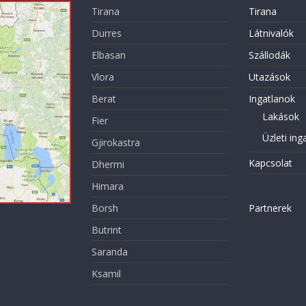
Tirana
Tirana
Durres
Látnivalók
Elbasan
Szállodák
Vlora
Utazások
Berat
Ingatlanok
Lakások
Fier
Üzleti ing
Gjirokastra
Kapcsolat
Dhermi
Himara
Borsh
Partnerek
Butrint
Saranda
Ksamil