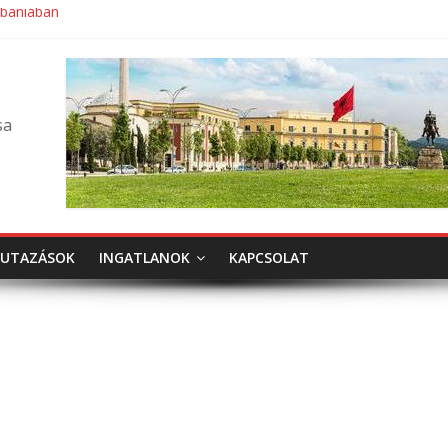
lbániában
sa
UTAZÁSOK
INGATLANOK
KAPCSOLAT