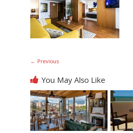
← Previous
You May Also Like