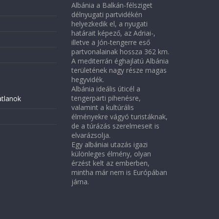
Albánia a Balkán-félsziget
délnyugati partvidékén
helyezkedik el, a nyugati
határait képező, az Adriai-,
illetve a Jón-tengerre eső
partvonalainak hossza 362 km.
A mediterrán éghajlatú Albánia
területének nagy része magas
hegyvidék.
Albánia ideális úticél a
tengerparti pihenésre,
atlanok
valamint a kultúrális
élményekre vágyó turistáknak,
de a túrázás szerelmeseit is
elvarázsolja.
Egy albániai utazás igazi
különleges élmény, olyan
érzést kelt az emberben,
mintha már nem is Európában
járna.