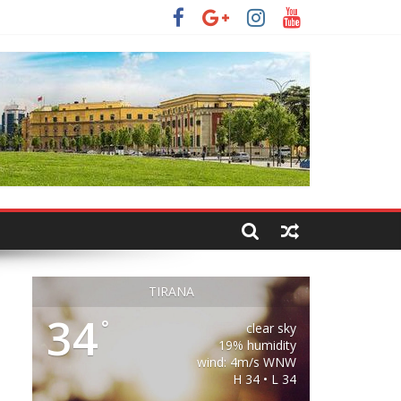
TIRANA
34
°
clear sky
19% humidity
wind: 4m/s WNW
H 34 • L 34