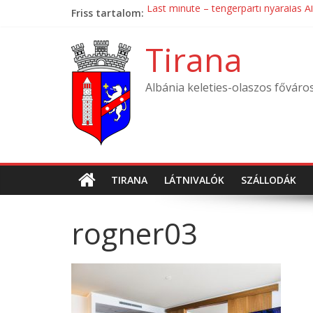
Skip
Friss tartalom:
Last minute – tengerparti nyaralás A
to
Mondial Hotel ****
content
Mak Albania Hotel *****
Tirana
La Bohème Hotel ****
Tirana International Hotel ****
Albánia keleties-olaszos főváro
TIRANA
LÁTNIVALÓK
SZÁLLODÁK
rogner03