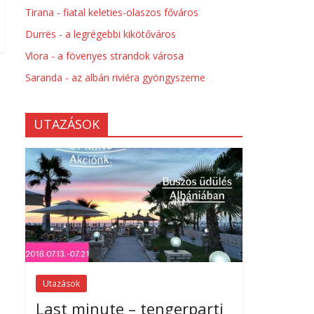
Tirana - fiatal keleties-olaszos főváros
Durrës - a legrégebbi kikötőváros
Vlora - a fövenyes strandok városa
Saranda - az albán riviéra gyöngyszeme
UTAZÁSOK
Utazások
Last minute – tengerparti