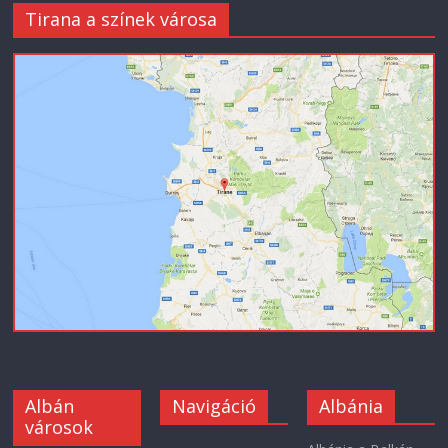
Tirana a színek városa
Albán
Navigáció
Albánia
városok