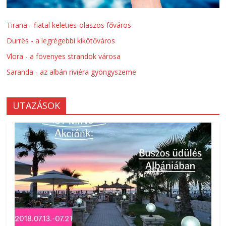
Tirana - fiatal keleties-olaszos főváros
Durrës - a legrégebbi kikötőváros
Vlora - a fövenyes strandok városa
Saranda - az albán riviéra gyöngyszeme
UTAZÁSOK