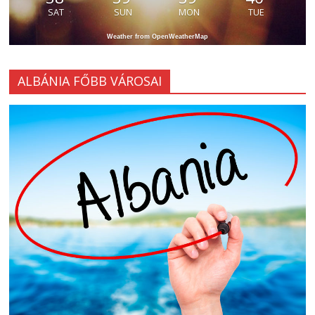
SAT
SUN
MON
TUE
Weather from OpenWeatherMap
ALBÁNIA FŐBB VÁROSAI