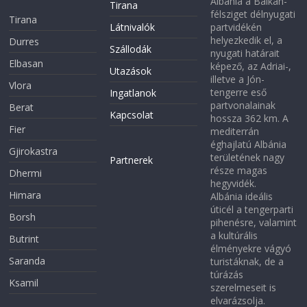
Albánia a Balkán-
Tirana
félsziget délnyugati
Tirana
Látnivalók
partvidékén
helyezkedik el, a
Durres
Szállodák
nyugati határait
Elbasan
képező, az Adriai-,
Utazások
illetve a Jón-
Vlora
tengerre eső
Ingatlanok
partvonalainak
Berat
Kapcsolat
hossza 362 km. A
Fier
mediterrán
éghajlatú Albánia
Gjirokastra
területének nagy
Partnerek
része magas
Dhermi
hegyvidék.
Himara
Albánia ideális
úticél a tengerparti
Borsh
pihenésre, valamint
a kultúrális
Butrint
élményekre vágyó
Saranda
turistáknak, de a
túrázás
Ksamil
szerelmeseit is
elvarázsolja.