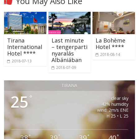
You May Also Like
Tirana
Last minute
La Bohème
International
– tengerparti
Hotel ****
Hotel ****
nyaralás
2018-08-14
Albániában
2018-07-13
2018-07-09
TIRANA
25
°
clear sky
42% humidity
wind: 2m/s ENE
H 25 • L 25
38
39
39
40
°
°
°
°