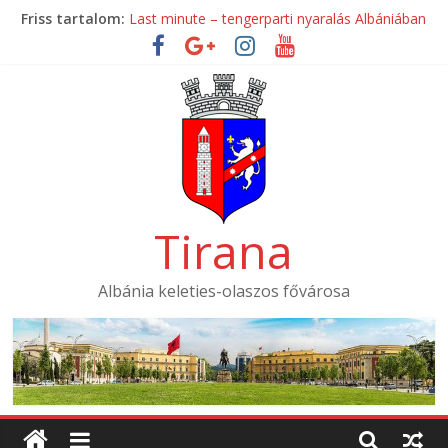
Skip
Friss tartalom:
Last minute – tengerparti nyaralás Albániában
to
Mondial Hotel ****
content
Mak Albania Hotel *****
La Bohème Hotel ****
Tirana International Hotel ****
Tirana
Albánia keleties-olaszos fővárosa